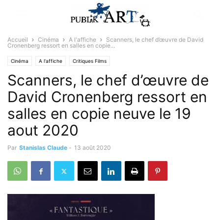
Accueil
Cinéma
A l'affiche
Scanners, le chef d’œuvre de David
Cronenberg ressort en salles en copie...
Cinéma
A l'affiche
Critiques Films
Scanners, le chef d’œuvre de
David Cronenberg ressort en
salles en copie neuve le 19
aout 2020
Par
Stanislas Claude
-
13 août 2020