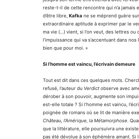
reste-t-il de cette rencontre qui n’a jamais eu
d’être libre,
Kafka
ne se méprend guère sur l
extraordinaire aptitude à exprimer par le ve
ma vie (…) vient, si l’on veut, des lettres ou d
l’impuissance qui va s’accentuant dans nos l
bien que pour moi. »
Si l’homme est vaincu, l’écrivain demeure
Tout est dit dans ces quelques mots. Chercha
refusé, l’auteur du
Verdict
observe avec ame
dérober à son pouvoir, augmente son impuissa
est-elle totale ? Si l’homme est vaincu, l’é
poignée de romans où se lit de manière ex
Château, l’Amérique, la Métamorphose
. Qua
que la littérature, elle poursuivra une exis
pas été dévolue à son éphémère amant. Si l