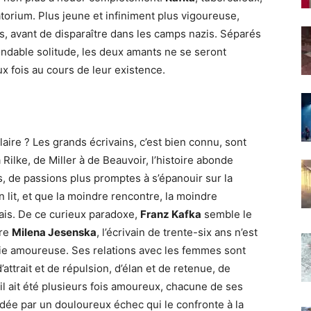
torium. Plus jeune et infiniment plus vigoureuse,
ns, avant de disparaître dans les camps nazis. Séparés
sondable solitude, les deux amants ne se seront
x fois au cours de leur existence.
aire ? Les grands écrivains, c’est bien connu, sont
lke, de Miller à de Beauvoir, l’histoire abonde
s, de passions plus promptes à s’épanouir sur la
 lit, et que la moindre rencontre, la moindre
mais. De ce curieux paradoxe,
Franz Kafka
semble le
tre
Milena Jesenska
, l’écrivain de trente-six ans n’est
ie amoureuse. Ses relations avec les femmes sont
ttrait et de répulsion, d’élan et de retenue, de
’il ait été plusieurs fois amoureux, chacune de ses
oldée par un douloureux échec qui le confronte à la