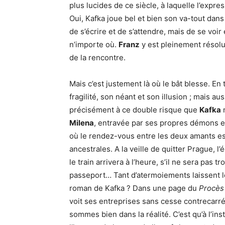
plus lucides de ce siècle, à laquelle l’expre
Oui, Kafka joue bel et bien son va-tout dans
de s’écrire et de s’attendre, mais de se voir 
n’importe où.
Franz
y est pleinement résol
de la rencontre.
Mais c’est justement là où le bât blesse. En 
fragilité, son néant et son illusion ; mais a
précisément à ce double risque que
Kafka
n
Milena
, entravée par ses propres démons et
où le rendez-vous entre les deux amants est 
ancestrales. A la veille de quitter Prague, l
le train arrivera à l’heure, s’il ne sera pas t
passeport… Tant d’atermoiements laissent l
roman de Kafka ? Dans une page du
Procè
voit ses entreprises sans cesse contrecarré
sommes bien dans la réalité. C’est qu’à l’ins