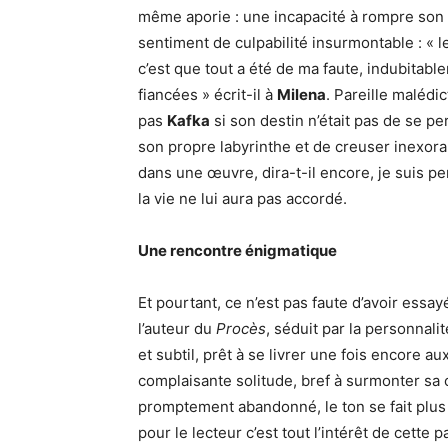
même aporie : une incapacité à rompre son i
sentiment de culpabilité insurmontable : « l
c’est que tout a été de ma faute, indubitabl
fiancées » écrit-il à
Milena
. Pareille malédic
pas
Kafka
si son destin n’était pas de se pe
son propre labyrinthe et de creuser inexor
dans une œuvre, dira-t-il encore, je suis perd
la vie ne lui aura pas accordé.
Une rencontre énigmatique
Et pourtant, ce n’est pas faute d’avoir essa
l’auteur du
Procès
, séduit par la personnali
et subtil, prêt à se livrer une fois encore au
complaisante solitude, bref à surmonter sa 
promptement abandonné, le ton se fait plus i
pour le lecteur c’est tout l’intérêt de cette 