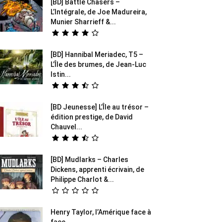
[BD] Battle Chasers –
L’Intégrale, de Joe Madureira,
Munier Sharrieff &...
[BD] Hannibal Meriadec, T5 –
L’Île des brumes, de Jean-Luc
Istin...
[BD Jeunesse] L’Île au trésor –
édition prestige, de David
Chauvel...
[BD] Mudlarks – Charles
Dickens, apprenti écrivain, de
Philippe Charlot &...
Henry Taylor, l’Amérique face à
face