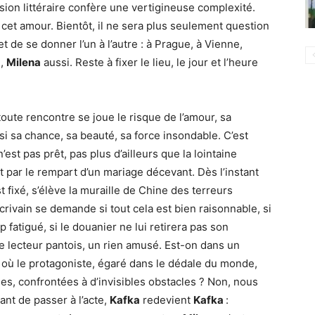
ssion littéraire confère une vertigineuse complexité.
 cet amour. Bientôt, il ne sera plus seulement question
et de se donner l’un à l’autre : à Prague, à Vienne,
u,
Milena
aussi. Reste à fixer le lieu, le jour et l’heure
toute rencontre se joue le risque de l’amour, sa
ussi sa chance, sa beauté, sa force insondable. C’est
’est pas prêt, pas plus d’ailleurs que la lointaine
 par le rempart d’un mariage décevant. Dès l’instant
fixé, s’élève la muraille de Chine des terreurs
’écrivain se demande si tout cela est bien raisonnable, si
rop fatigué, si le douanier ne lui retirera pas son
e lecteur pantois, un rien amusé. Est-on dans un
s
où le protagoniste, égaré dans le dédale du monde,
es, confrontées à d’invisibles obstacles ? Non, nous
tant de passer à l’acte,
Kafka
redevient
Kafka
: