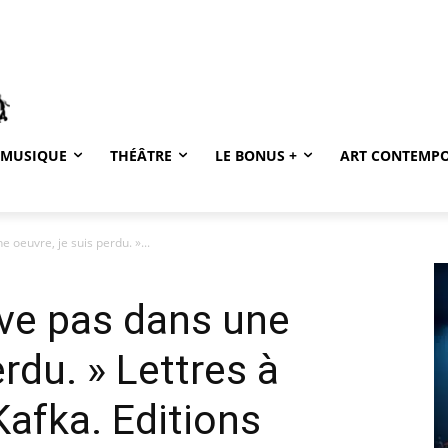
MUSIQUE
THÉÂTRE
LE BONUS +
ART CONTEMP
 oeuvre, je suis perdu. »...
uve pas dans une
erdu. » Lettres à
Kafka. Editions