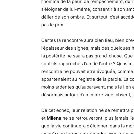
l’homme de la peur, de l’empêchement, du 
s’éloigner de lui-même, consentir à son amour
délier de son ombre. Et surtout, c’est accé
pas le prix.
Certes la rencontre aura bien lieu, bien br
l’épaisseur des signes, mais des quelques
la postérité ne saura pas grand-chose. Que s
sont-ils rapprochés l’un de l’autre ? Quasim
rencontre ne pouvait être évoquée, comme s
appartenaient au registre de la parole. La c
moins ardentes qu’auparavant, mais le lien 
désormais autour d’un centre vide, absent, i
De cet échec, leur relation ne se remettra 
et
Milena
ne se retrouveront, plus jamais l’
que la vie continuera d’éloigner, dans la mo
jusqu’à son terme entretiendra avec ferveur