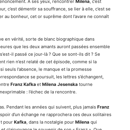
renoncement. A ses yeux, rencontrer
Milena
, c’est
, c’est démentir sa souffrance, se lier à elle, c’est se
der au bonheur, cet or suprême dont l’avare ne connaît
ève en vérité, sorte de blanc biographique dans
 heures que les deux amants auront passées ensemble
’est-il passé ce jour-là ? Que se sont-ils dit ? Se
ent rien n’est relaté de cet épisode, comme si la
i seuls l’absence, le manque et la promesse
orrespondance se poursuit, les lettres s’échangent,
entre
Franz Kafka
et
Milena
Jesenska
tourne
nexprimable : l’échec de la rencontre.
pas. Pendant les années qui suivent, plus jamais
Franz
espoir d’un échange ne rapprochera ces deux solitaires
rt pour
Kafka
, dans la nostalgie pour
Milena
qui
 et clairvoyance le souvenir de son « Franz ». Que