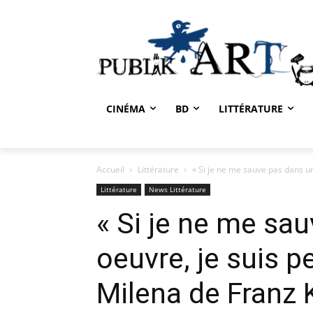
CINÉMA
BD
LITTÉRATURE
Accueil
Littérature
« Si je ne me sauve pas dans une
Littérature
News Littérature
« Si je ne me sa
oeuvre, je suis p
Milena de Franz 