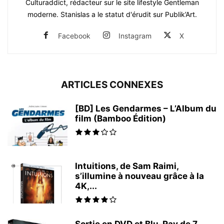
Culturaddict, rédacteur sur le site lifestyle Gentleman
moderne. Stanislas a le statut d'érudit sur Publik’Art.
Facebook
Instagram
X
ARTICLES CONNEXES
[BD] Les Gendarmes – L’Album du
film (Bamboo Édition)
Intuitions, de Sam Raimi,
s’illumine à nouveau grâce à la
4K,...
Sortie en DVD et Blu-Ray de 7