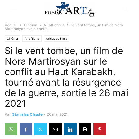
Accueil
Cinéma
A l'affiche
Si le vent tombe, un film de Nora
Martirosyan sur le conflit...
Cinéma
A l'affiche
Critiques Films
Si le vent tombe, un film de
Nora Martirosyan sur le
conflit au Haut Karabakh,
tourné avant la résurgence
de la guerre, sortie le 26 mai
2021
Par
Stanislas Claude
-
26 mai 2021