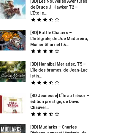
[BD] Les Nouvelles Aventures
de Bruce J. Hawker T2 –
L’Étoile...
[BD] Battle Chasers –
L’Intégrale, de Joe Madureira,
Munier Sharrieff &...
[BD] Hannibal Meriadec, T5 –
L’Île des brumes, de Jean-Luc
Istin...
[BD Jeunesse] L’Île au trésor –
édition prestige, de David
Chauvel...
[BD] Mudlarks – Charles
Dickens, apprenti écrivain, de