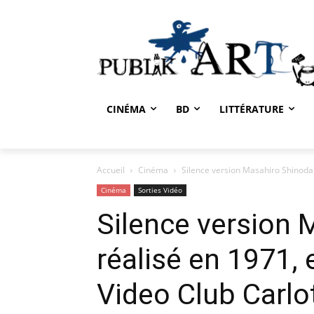
CINÉMA
BD
LITTÉRATURE
Accueil
Cinéma
Silence version Masahiro Shinoda r
Cinéma
Sorties Vidéo
Silence version 
réalisé en 1971, 
Video Club Carlo