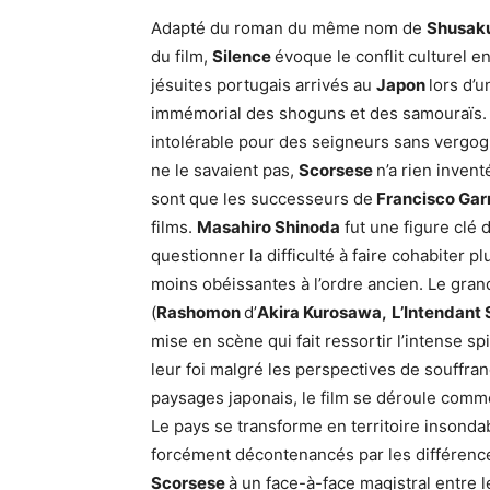
Adapté du roman du même nom de
Shusak
du film,
Silence
évoque le conflit culturel e
jésuites portugais arrivés au
Japon
lors d’u
immémorial des shoguns et des samouraïs. Q
intolérable pour des seigneurs sans vergogn
ne le savaient pas,
Scorsese
n’a rien invent
sont que les successeurs de
Francisco Gar
films.
Masahiro Shinoda
fut une figure clé d
questionner la difficulté à faire cohabiter
moins obéissantes à l’ordre ancien. Le gran
(
Rashomon
d’
Akira Kurosawa,
L’Intendant
mise en scène qui fait ressortir l’intense s
leur foi malgré les perspectives de souffra
paysages japonais, le film se déroule comme
Le pays se transforme en territoire insondab
forcément décontenancés par les différences
Scorsese
à un face-à-face magistral entre 