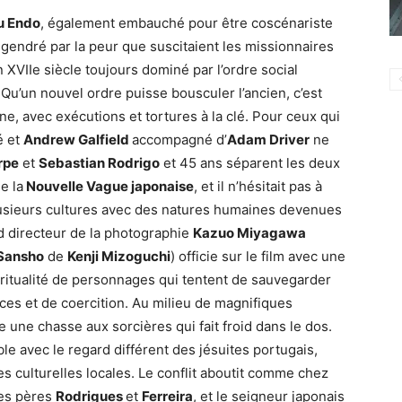
u Endo
, également embauché pour être coscénariste
ngendré par la peur que suscitaient les missionnaires
n XVIIe siècle toujours dominé par l’ordre social
u’un nouvel ordre puisse bousculer l’ancien, c’est
e, avec exécutions et tortures à la clé. Pour ceux qui
é et
Andrew Galfield
accompagné d’
Adam Driver
ne
rpe
et
Sebastian Rodrigo
et 45 ans séparent les deux
e la
Nouvelle Vague japonaise
, et il n’hésitait pas à
 plusieurs cultures avec des natures humaines devenues
d directeur de la photographie
Kazuo Miyagawa
 Sansho
de
Kenji Mizoguchi
) officie sur le film avec une
piritualité de personnages qui tentent de sauvegarder
nces et de coercition. Au milieu de magnifiques
 une chasse aux sorcières qui fait froid dans le dos.
le avec le regard différent des jésuites portugais,
 culturelles locales. Le conflit aboutit comme chez
les pères
Rodrigues
et
Ferreira
, et le seigneur japonais