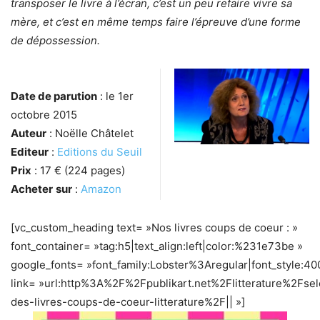
transposer le livre à l’écran, c’est un peu refaire vivre sa
mère, et c’est en même temps faire l’épreuve d’une forme
de dépossession.
Date de parution
: le 1er
octobre 2015
Auteur
: Noëlle Châtelet
Editeur
:
Editions du Seuil
Prix
: 17 € (224 pages)
Acheter
sur
:
Amazon
[vc_custom_heading text= »Nos livres coups de coeur : »
font_container= »tag:h5|text_align:left|color:%231e73be »
google_fonts= »font_family:Lobster%3Aregular|font_style
link= »url:http%3A%2F%2Fpublikart.net%2Flitterature%2Fsel
des-livres-coups-de-coeur-litterature%2F|| »]