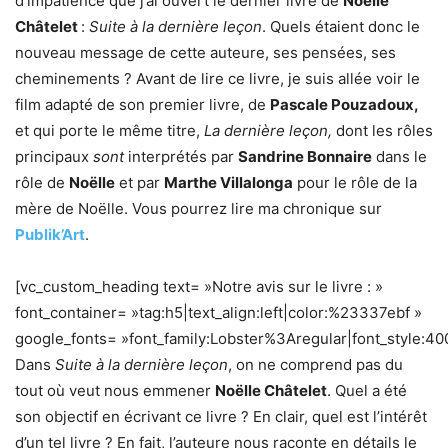
d’impatience que j’ai ouvert le dernier livre de
Noëlle
Châtelet
:
Suite à la dernière leçon
. Quels étaient donc le
nouveau message de cette auteure, ses pensées, ses
cheminements ? Avant de lire ce livre, je suis allée voir le
film adapté de son premier livre, de
Pascale Pouzadoux,
et qui porte le même titre,
La dernière leçon,
dont les rôles
principaux
sont
interprétés par
Sandrine Bonnaire
dans le
rôle de
Noëlle
et par
Marthe Villalonga
pour le rôle de la
mère de Noëlle. Vous pourrez lire ma chronique sur
Publik’Art
.
[vc_custom_heading text= »Notre avis sur le livre : »
font_container= »tag:h5|text_align:left|color:%23337ebf »
google_fonts= »font_family:Lobster%3Aregular|font_style
Dans
Suite à la dernière leçon
, on ne comprend pas du
tout où veut nous emmener
Noëlle Châtelet
. Quel a été
son objectif en écrivant ce livre ? En clair, quel est l’intérêt
d’un tel livre ? En fait, l’auteure nous raconte en détails le