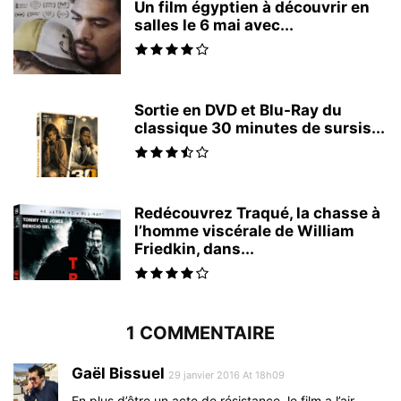
Un film égyptien à découvrir en
salles le 6 mai avec...
Sortie en DVD et Blu-Ray du
classique 30 minutes de sursis...
Redécouvrez Traqué, la chasse à
l’homme viscérale de William
Friedkin, dans...
1 COMMENTAIRE
Gaël Bissuel
29 janvier 2016 At 18h09
En plus d’être un acte de résistance, le film a l’air