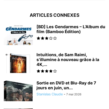
ARTICLES CONNEXES
[BD] Les Gendarmes – L’Album du
film (Bamboo Édition)
Intuitions, de Sam Raimi,
s’illumine à nouveau grâce à la
4K,...
Sortie en DVD et Blu-Ray de 7
jours en juin, un...
Stanislas Claude
-
7 mai 2026