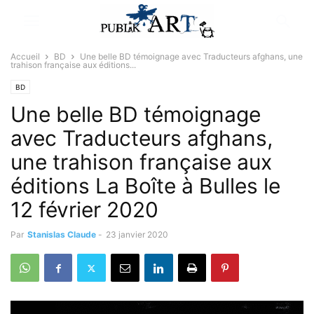
Accueil
BD
Une belle BD témoignage avec Traducteurs afghans, une
trahison française aux éditions...
BD
Une belle BD témoignage
avec Traducteurs afghans,
une trahison française aux
éditions La Boîte à Bulles le
12 février 2020
Par
Stanislas Claude
-
23 janvier 2020