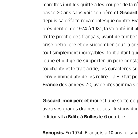
marottes inutiles quitte à les couper de la 
passe 20 ans sans voir son père et
Giscar
depuis sa défaite rocambolesque contre
Fr
présidentiel de 1974 à 1981, la volonté initi
d’être proche des français, avant de tomber 
crise pétrolière et de succomber sour la cr
tout simplement incroyables, tout autant que
jeune et obligé de supporter un père consta
touchante et le trait acide, les caractères s
l’envie immédiate de les relire. La BD fait p
France
des années 70, avide d’espoir mais e
Giscard, mon père et moi
est une sorte de 
avec ses grands drames et ses illusions do
éditions
La Boîte à Bulles
le 6 octobre.
Synopsis
: En 1974, François a 10 ans lorsq