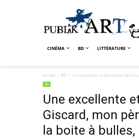
CINÉMA
BD
LITTÉRATURE
Accueil
BD
Une excellente et désopilante BD Gisca
BD
Une excellente e
Giscard, mon pèr
la boite à bulles,