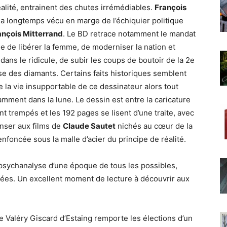
réalité, entrainent des chutes irrémédiables.
François
d
a longtemps vécu en marge de l’échiquier politique
ançois Mitterrand
. Le BD retrace notamment le mandat
ale de libérer la femme, de moderniser la nation et
dans le ridicule, de subir les coups de boutoir de la 2e
ise des diamants. Certains faits historiques semblent
 la vie insupportable de ce dessinateur alors tout
mment dans la lune. Le dessin est entre la caricature
ont trempés et les 192 pages se lisent d’une traite, avec
enser aux films de
Claude Sautet
nichés au cœur de la
nfoncée sous la malle d’acier du principe de réalité.
psychanalyse d’une époque de tous les possibles,
rées. Un excellent moment de lecture à découvrir aux
ue Valéry Giscard d’Estaing remporte les élections d’un