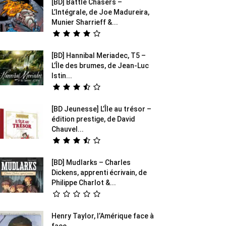
[BD] Battle Chasers –
L’Intégrale, de Joe Madureira,
Munier Sharrieff &...
[BD] Hannibal Meriadec, T5 –
L’Île des brumes, de Jean-Luc
Istin...
[BD Jeunesse] L’Île au trésor –
édition prestige, de David
Chauvel...
[BD] Mudlarks – Charles
Dickens, apprenti écrivain, de
Philippe Charlot &...
Henry Taylor, l’Amérique face à
face