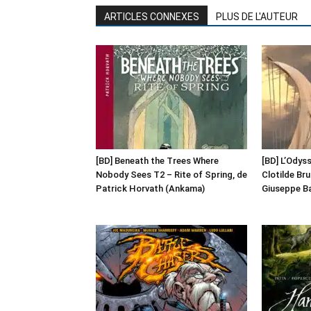
ARTICLES CONNEXES
PLUS DE L'AUTEUR
[BD] Beneath the Trees Where
[BD] L’Odyss
Nobody Sees T2 – Rite of Spring, de
Clotilde Br
Patrick Horvath (Ankama)
Giuseppe Ba