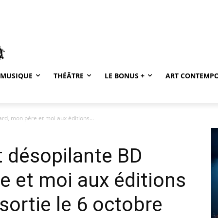
MUSIQUE
THÉÂTRE
LE BONUS +
ART CONTEMP
rd, mon père et moi aux éditions...
t désopilante BD
e et moi aux éditions
 sortie le 6 octobre