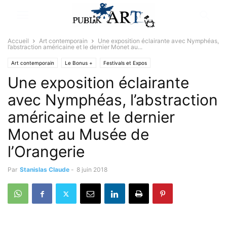
Accueil
Art contemporain
Une exposition éclairante avec Nymphéas,
l’abstraction américaine et le dernier Monet au...
Art contemporain
Le Bonus +
Festivals et Expos
Une exposition éclairante
avec Nymphéas, l’abstraction
américaine et le dernier
Monet au Musée de
l’Orangerie
Par
Stanislas Claude
-
8 juin 2018