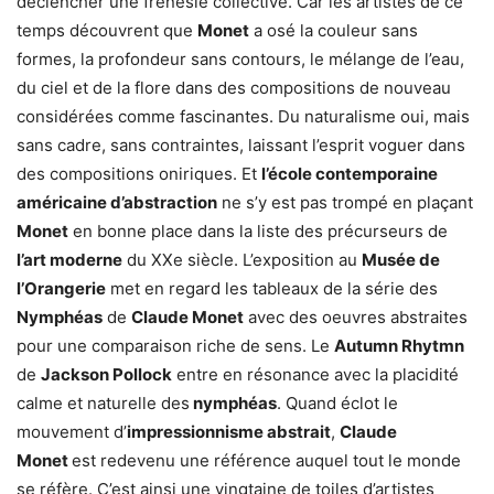
déclencher une frénésie collective. Car les artistes de ce
temps découvrent que
Monet
a osé la couleur sans
formes, la profondeur sans contours, le mélange de l’eau,
du ciel et de la flore dans des compositions de nouveau
considérées comme fascinantes. Du naturalisme oui, mais
sans cadre, sans contraintes, laissant l’esprit voguer dans
des compositions oniriques. Et
l’école contemporaine
américaine d’abstraction
ne s’y est pas trompé en plaçant
Monet
en bonne place dans la liste des précurseurs de
l’art moderne
du XXe siècle. L’exposition au
Musée de
l’Orangerie
met en regard les tableaux de la série des
Nymphéas
de
Claude Monet
avec des oeuvres abstraites
pour une comparaison riche de sens. Le
Autumn Rhytmn
de
Jackson Pollock
entre en résonance avec la placidité
calme et naturelle des
nymphéas
. Quand éclot le
mouvement d’
impressionnisme abstrait
,
Claude
Monet
est redevenu une référence auquel tout le monde
se réfère. C’est ainsi une vingtaine de toiles d’artistes