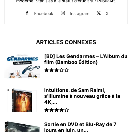
moderne. Stanislas a le statut d'érudit sur Publik’Art.
Facebook
Instagram
X
ARTICLES CONNEXES
[BD] Les Gendarmes – L’Album du
film (Bamboo Édition)
Intuitions, de Sam Raimi,
s’illumine à nouveau grâce à la
4K,...
Sortie en DVD et Blu-Ray de 7
jours en juin, un...