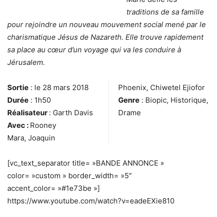
traditions de sa famille
pour rejoindre un nouveau mouvement social mené par le
charismatique Jésus de Nazareth. Elle trouve rapidement
sa place au cœur d’un voyage qui va les conduire à
Jérusalem.
Sortie
: le 28 mars 2018
Phoenix
,
Chiwetel Ejiofor
Durée
: 1h50
Genre
: Biopic, Historique,
Réalisateur
: Garth Davis
Drame
Avec :
Rooney
Mara
,
Joaquin
[vc_text_separator title= »BANDE ANNONCE »
color= »custom » border_width= »5″
accent_color= »#1e73be »]
https://www.youtube.com/watch?v=eadeEXie810