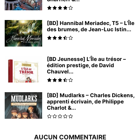
[BD] Hannibal Meriadec, T5 – L’Île
des brumes, de Jean-Luc Istin...
[BD Jeunesse] L’Île au trésor –
édition prestige, de David
Chauvel...
[BD] Mudlarks – Charles Dickens,
apprenti écrivain, de Philippe
Charlot &...
AUCUN COMMENTAIRE