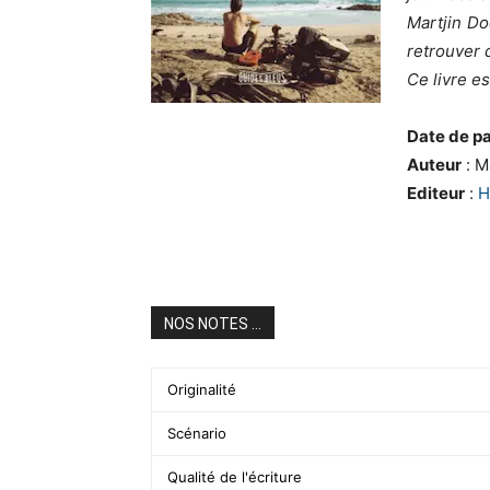
Martjin Doo
retrouver 
Ce livre es
Date de pa
Auteur
: M
Editeur
:
H
NOS NOTES ...
Originalité
Scénario
Qualité de l'écriture