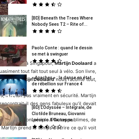
[BD] Beneath the Trees Where
Nobody Sees T2 – Rite of...
Paolo Conte : quand le dessin
se met à swinguer
! D’Amsterdam à Singapour,
Martijn Doolaard
a
asiment tout fait tout seul à vélo. Son livre,
« Apaches » : la danse en état
ouleurs,
Martijn Doolaard
nous raconte tout,
de rébellion sur France 4
, il n’était pas vraiment en sécurité. Martijn
encontrait-il des gens fabuleux qu’il devait
[BD] L’Odyssée – Intégrale, de
Clotilde Bruneau, Giovanni
 au long de son périple. Photos sublimes, de
Lorusso & Giuseppe...
artijn prend le temps d’écrire ce qu’il voit