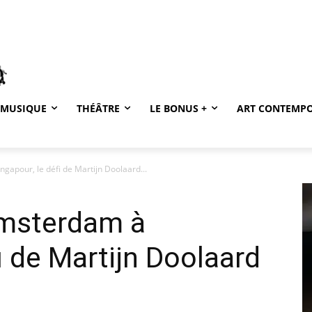
MUSIQUE
THÉÂTRE
LE BONUS +
ART CONTEMP
gapour, le défi de Martijn Doolaard...
Amsterdam à
i de Martijn Doolaard