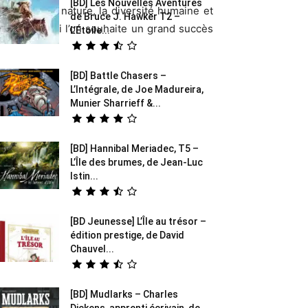
[BD] Les Nouvelles Aventures
crets de la nature, la diversité humaine et
de Bruce J. Hawker T2 –
oolaard
à qui l’on souhaite un grand succès
L’Étoile...
[BD] Battle Chasers –
L’Intégrale, de Joe Madureira,
Munier Sharrieff &...
[BD] Hannibal Meriadec, T5 –
L’Île des brumes, de Jean-Luc
Istin...
[BD Jeunesse] L’Île au trésor –
édition prestige, de David
Chauvel...
[BD] Mudlarks – Charles
Dickens, apprenti écrivain, de