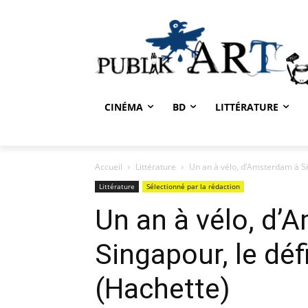
CINÉMA
BD
LITTÉRATURE
Accueil
Littérature
Un an à vélo, d’Amsterdam à Sin
Littérature
Sélectionné par la rédaction
Un an à vélo, d’
Singapour, le déf
(Hachette)