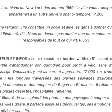
ir et blanc du New York des années 1960. La ville vous transp
appartenait à un autre univers spatio-temporel.
P.266
ne religion. Elle constitue un socle et aide les gens à donner du
ddhiste m’a dit : Nous ne devons pas oublier que nous sommes
responsables de tout ce qui vit.
P.353
ITEUR ET INFOS » color= »custom » border_width= »5″ accent_
sible d’abandonner son quotidien pour partir à vélo, sans d’
Martjin Doolaard s’y est lancée, et a parcouru 17 000 km, d’
le : les longues traversées des plaines sauvages d’Europ
, la découverte des temples de Bagan en Birmanie… Il relate 
s plages désertes, l’hospitalité iranienne.
st illustré de ses splendides photos : des paysages à couper le 
es villes d’Asie. Il partage aussi ses découvertes, ses émotions,
 pédaler sans fin.