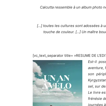
Calcutta ressemble à un album photo no
[…] toutes les cultures sont adossées à u
touche de couleur. […] Un maître bou
[vc_text_separator title= »RESUME DE L’ED
Est-il pos
aventure, 
son périp
Kyrgyzstan
sel, sur de
Le livre e
frénésie d
journées à