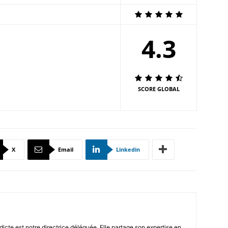
4.3
SCORE GLOBAL
X
Email
Linkedin
icte est notre directrice déléguée. Elle partage son expertise en