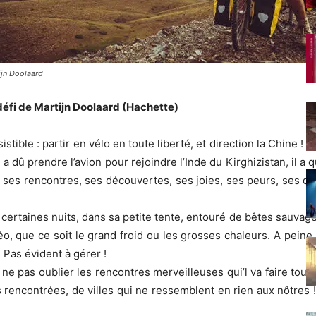
ijn Doolaard
défi de Martijn Doolaard (Hachette)
istible : partir en vélo en toute liberté, et direction la Chine 
dû prendre l’avion pour rejoindre l’Inde du Kirghizistan, il a qu
, ses rencontres, ses découvertes, ses joies, ses peurs, ses d
 certaines nuits, dans sa petite tente, entouré de bêtes sauvages
, que ce soit le grand froid ou les grosses chaleurs. A peine r
. Pas évident à gérer !
e pas oublier les rencontres merveilleuses qui’l va faire tout
encontrées, de villes qui ne ressemblent en rien aux nôtres ! M