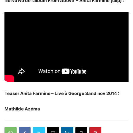
No No No de l’album From Above – Anita Farmine (clip) :
Teaser Anita Farmine – Live à George Sand nov 2014 :
Mathilde Azéma