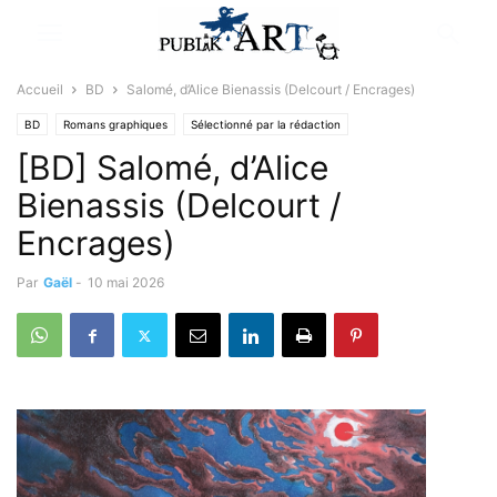
Accueil
BD
Salomé, d’Alice Bienassis (Delcourt / Encrages)
BD
Romans graphiques
Sélectionné par la rédaction
[BD] Salomé, d’Alice
Bienassis (Delcourt /
Encrages)
Par
Gaël
-
10 mai 2026