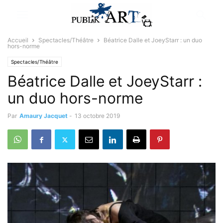
Accueil
Spectacles/Théâtre
Béatrice Dalle et JoeyStarr : un duo
hors-norme
Spectacles/Théâtre
Béatrice Dalle et JoeyStarr :
un duo hors-norme
Par
Amaury Jacquet
-
13 octobre 2019