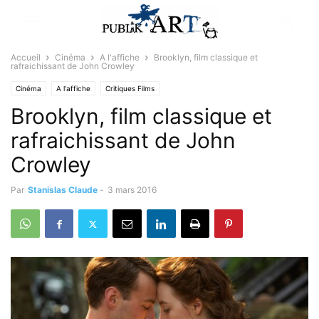
Accueil
Cinéma
A l'affiche
Brooklyn, film classique et
rafraichissant de John Crowley
Cinéma
A l'affiche
Critiques Films
Brooklyn, film classique et
rafraichissant de John
Crowley
Par
Stanislas Claude
-
3 mars 2016