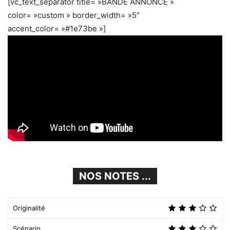
[vc_text_separator title= »BANDE ANNONCE »
color= »custom » border_width= »5″
accent_color= »#1e73be »]
NOS NOTES ...
Originalité
Scénario