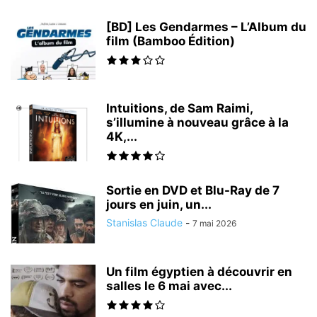
[BD] Les Gendarmes – L’Album du
film (Bamboo Édition)
Intuitions, de Sam Raimi,
s’illumine à nouveau grâce à la
4K,...
Sortie en DVD et Blu-Ray de 7
jours en juin, un...
Stanislas Claude
-
7 mai 2026
Un film égyptien à découvrir en
salles le 6 mai avec...