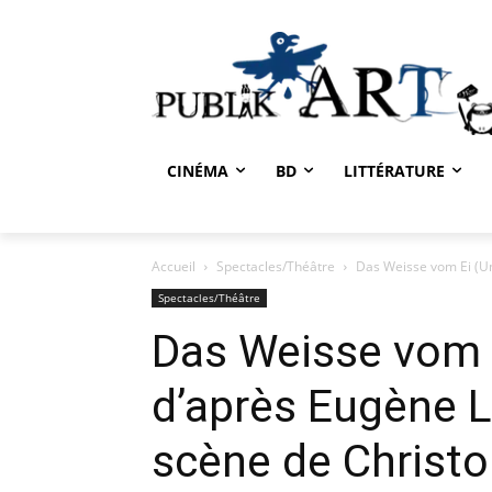
CINÉMA
BD
LITTÉRATURE
Accueil
Spectacles/Théâtre
Das Weisse vom Ei (Une
Spectacles/Théâtre
Das Weisse vom E
d’après Eugène L
scène de Christo