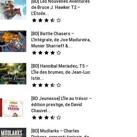
[BD] Les Nouvelles Aventures
de Bruce J. Hawker T2 –
L’Étoile...
[BD] Battle Chasers –
L’Intégrale, de Joe Madureira,
Munier Sharrieff &...
[BD] Hannibal Meriadec, T5 –
L’Île des brumes, de Jean-Luc
Istin...
[BD Jeunesse] L’Île au trésor –
édition prestige, de David
Chauvel...
[BD] Mudlarks – Charles
Dickens, apprenti écrivain, de