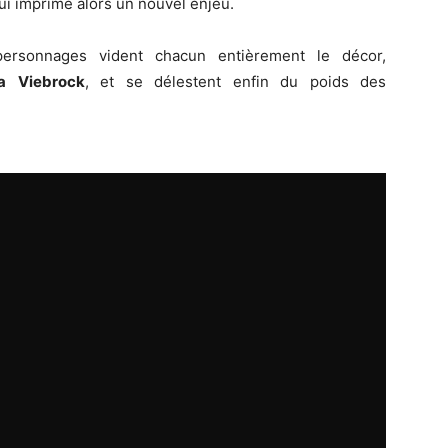
qui imprime alors un nouvel enjeu.
personnages vident chacun entièrement le décor,
a
Viebrock
, et se délestent enfin du poids des