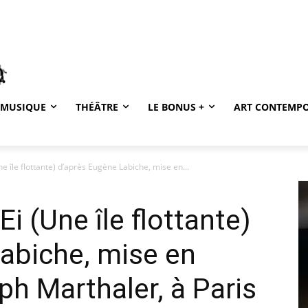
MUSIQUE
THÉÂTRE
LE BONUS +
ART CONTEMP
 île flottante) d’après Eugène Labiche, mise en...
i (Une île flottante)
abiche, mise en
ph Marthaler, à Paris