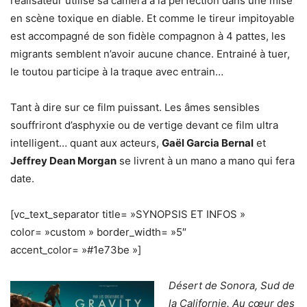
réalisateur utilise sa caméra à la perfection dans une mise
en scène toxique en diable. Et comme le tireur impitoyable
est accompagné de son fidèle compagnon à 4 pattes, les
migrants semblent n’avoir aucune chance. Entrainé à tuer,
le toutou participe à la traque avec entrain…
Tant à dire sur ce film puissant. Les âmes sensibles
souffriront d’asphyxie ou de vertige devant ce film ultra
intelligent… quant aux acteurs,
Gaël Garcia Bernal
et
Jeffrey Dean Morgan
se livrent à un mano a mano qui fera
date.
[vc_text_separator title= »SYNOPSIS ET INFOS »
color= »custom » border_width= »5″
accent_color= »#1e73be »]
Désert de Sonora, Sud de
la Californie. Au cœur des