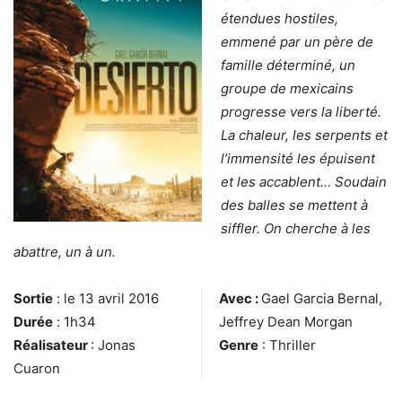
étendues hostiles,
emmené par un père de
famille déterminé, un
groupe de mexicains
progresse vers la liberté.
La chaleur, les serpents et
l’immensité les épuisent
et les accablent… Soudain
des balles se mettent à
siffler. On cherche à les
abattre, un à un.
Sortie
: le 13 avril 2016
Avec :
Gael Garcia Bernal,
Durée
: 1h34
Jeffrey Dean Morgan
Réalisateur
: Jonas
Genre
: Thriller
Cuaron