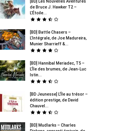
[BD] Les Nouvelles Aventures
de Bruce J. Hawker T2 –
L’Étoile...
[BD] Battle Chasers –
L’Intégrale, de Joe Madureira,
Munier Sharrieff &...
[BD] Hannibal Meriadec, T5 –
L’Île des brumes, de Jean-Luc
Istin...
[BD Jeunesse] L’Île au trésor –
édition prestige, de David
Chauvel...
[BD] Mudlarks – Charles
Dickens, apprenti écrivain, de