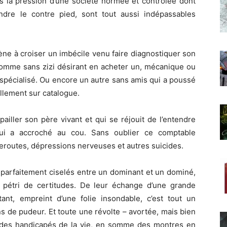
s la pression d’une société normée et contrôlée dont
dre le contre pied, sont tout aussi indépassables
ne à croiser un imbécile venu faire diagnostiquer son
homme sans zizi désirant en acheter un, mécanique ou
spécialisé. Ou encore un autre sans amis qui a poussé
llement sur catalogue.
pailler son père vivant et qui se réjouit de l’entendre
lui a accroché au cou. Sans oublier ce comptable
ueroutes, dépressions nerveuses et autres suicides.
 parfaitement ciselés entre un dominant et un dominé,
 pétri de certitudes. De leur échange d’une grande
tant, empreint d’une folie insondable, c’est tout un
ns de pudeur. Et toute une révolte – avortée, mais bien
 des handicapés de la vie, en somme des montres en