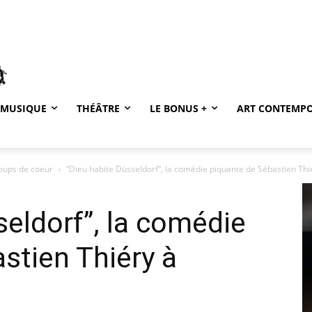
MUSIQUE
THÉÂTRE
LE BONUS +
ART CONTEMP
coups de coeur
“Dieu habite Düsseldorf”, la comédie piquante de Sébastien Thi
seldorf”, la comédie
stien Thiéry à