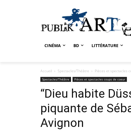
CINÉMA
BD
LITTÉRATURE
Accueil
Spectacles/Théâtre
Pièces et spectacles 
Spectacles/Théâtre
Pièces et spectacles coups de coeur
“Dieu habite Düs
piquante de Séba
Avignon