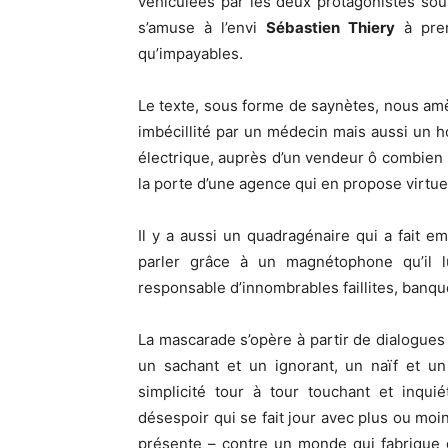
véhiculées par les deux protagonistes sou
s’amuse à l’envi
Sébastien Thiery
à pren
qu’impayables.
Le texte, sous forme de saynètes, nous amè
imbécillité par un médecin mais aussi un 
électrique, auprès d’un vendeur ô combien 
la porte d’une agence qui en propose virtue
Il y a aussi un quadragénaire qui a fait em
parler grâce à un magnétophone qu’il 
responsable d’innombrables faillites, banq
La mascarade s’opère à partir de dialogues
un sachant et un ignorant, un naïf et un
simplicité tour à tour touchant et inquié
désespoir qui se fait jour avec plus ou moi
présente – contre un monde qui fabrique