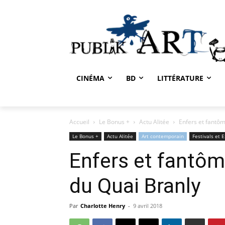
CINÉMA
BD
LITTÉRATURE
Accueil
Le Bonus +
Actu Alitée
Enfers et fantô
Le Bonus +
Actu Alitée
Art contemporain
Festivals et 
Enfers et fantô
du Quai Branly
Par
Charlotte Henry
-
9 avril 2018