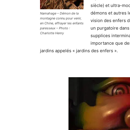
siècle) et ultra-mo
démons et autres lé
Namahage – Démon de la
montagne connu pour venir,
vision des enfers d
en Chine, effrayer les enfants
un purgatoire dans 
paresseux – Photo :
Charlotte Henry
supplices intermina
importance que de
jardins appelés « jardins des enfers ».