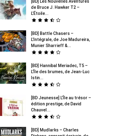
[BD] Les Nouvelles Aventures
de Bruce J. Hawker T2 –
L’Étoile...
[BD] Battle Chasers –
L’Intégrale, de Joe Madureira,
Munier Sharrieff &...
[BD] Hannibal Meriadec, T5 –
L’Île des brumes, de Jean-Luc
Istin...
[BD Jeunesse] L’Île au trésor –
édition prestige, de David
Chauvel...
[BD] Mudlarks – Charles
Dickens, apprenti écrivain, de