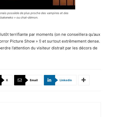
ponais possède de plus proche des vampires et des
« bakeneko » ou chat-démon.
plutôt terrifiante par moments (on ne conseillera qu’aux
Horror Picture Show » !) et surtout extrêmement dense.
dre l’attention du visiteur distrait par les décors de
X
Email
Linkedin