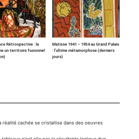
ace Rétrospective : la
Matisse 1941 – 1954 au Grand Palais
un territoire fusionnel
: l’ultime métamorphose (derniers
on)
jours)
 réalité cachée se cristallise dans des oeuvres
 tableaux n’est elle pas la résultante logique dun