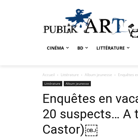
CINÉMA
BD
LITTÉRATURE
Accueil
Littérature
Album jeunesse
Enquêtes en
Littérature
Album jeunesse
Enquêtes en vac
20 suspects… A t
Castor)￼