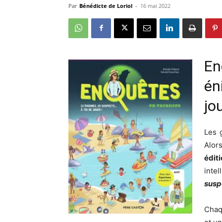
Par
Bénédicte de Loriol
-
16 mai 2022
En
én
jo
Les 
Alor
édit
inte
susp
Chaqu