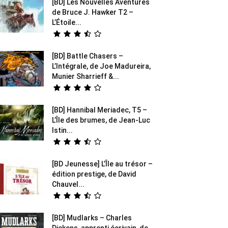
[BD] Les Nouvelles Aventures
de Bruce J. Hawker T2 –
L’Étoile...
[BD] Battle Chasers –
L’Intégrale, de Joe Madureira,
Munier Sharrieff &...
[BD] Hannibal Meriadec, T5 –
L’Île des brumes, de Jean-Luc
Istin...
[BD Jeunesse] L’Île au trésor –
édition prestige, de David
Chauvel...
[BD] Mudlarks – Charles
Dickens, apprenti écrivain, de