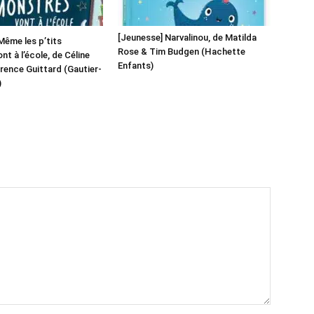
[Jeunesse] Narvalinou, de Matilda
Même les p’tits
Rose & Tim Budgen (Hachette
t à l’école, de Céline
Enfants)
orence Guittard (Gautier-
)