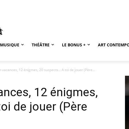
MUSIQUE
THÉÂTRE
LE BONUS +
ART CONTEMP
 vacances, 12 énigmes, 20 suspects… A toi de jouer (Père...
ances, 12 énigmes,
oi de jouer (Père