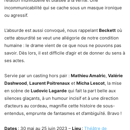
relation individuelle et biaisée à la vérité. Une
incommunicabilité qui se cache sous un masque ironique
ou agressif.
L’absurde est aussi convoqué, nous rappelant
Beckett
où
cette absurdité se veut une allégorie de notre condition
humaine : le drame vient de ce que nous ne pouvons pas
savoir. Dès lors, il est difficile d’agir et de donner du sens à
ses actes.
Servie par un casting hors pair :
Mathieu Amalric
,
Valérie
Dashwood
,
Laurent Poitrenaux
et
Micha Lescot
, la mise
en scène de
Ludovic Lagarde
qui fait la part belle aux
silences glaçants, à un humour incisif et à une direction
d’acteurs au cordeau, magnifie cette histoire de sous-
entendus, emprunte de fantasmes et d’ambiguïté. Bravo !
Dates
: 30 mai au 25 juin 2023 –
Lieu
:
Théâtre de