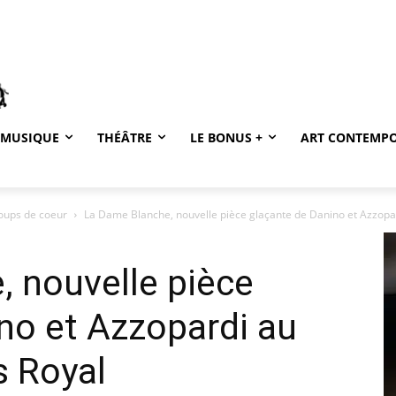
MUSIQUE
THÉÂTRE
LE BONUS +
ART CONTEMP
coups de coeur
La Dame Blanche, nouvelle pièce glaçante de Danino et Azzopar
 nouvelle pièce
no et Azzopardi au
s Royal