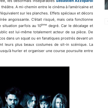
ffée, les désormais inséparables
Sébastien Azzopardi
du théâtre. A mi-chemin entre le cinéma à l’américaine et
’équivalent sur les planches. Effets spéciaux et décors
rée angoissante. C’était risqué, mais cela fonctionne
ème
 situation parfois au 10
degré. Car le décalage et
ublic est lui-même totalement acteur de sa pièce. De
xicos dans un squat ou en fanatiques prostrés devant un
ent leurs plus beaux costumes de sit-in scénique. La
jusqu’à hurler et organiser une course poursuite entre