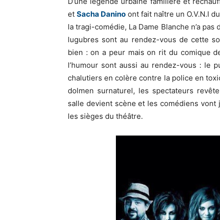
D’une légende urbaine familière et réchau
et
Sacha Danino
ont fait naître un O.V.N.I 
la tragi-comédie, La Dame Blanche n’a pas d
lugubres sont au rendez-vous de cette soi
bien : on a peur mais on rit du comique de
l’humour sont aussi au rendez-vous : le p
chalutiers en colère contre la police en to
dolmen surnaturel, les spectateurs revêt
salle devient scène et les comédiens vont 
les sièges du théâtre.