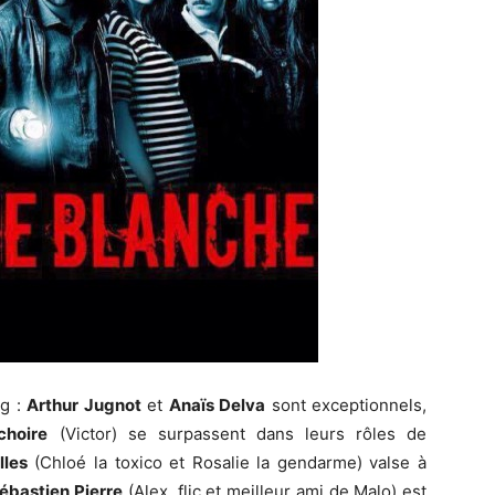
ng :
Arthur Jugnot
et
Anaïs Delva
sont exceptionnels,
choire
(Victor) se surpassent dans leurs rôles de
lles
(Chloé la toxico et Rosalie la gendarme) valse à
ébastien Pierre
(Alex, flic et meilleur ami de Malo) est