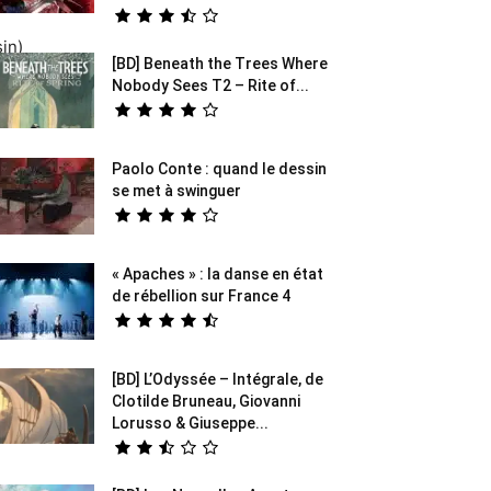
in)
[BD] Beneath the Trees Where
Nobody Sees T2 – Rite of...
Paolo Conte : quand le dessin
se met à swinguer
« Apaches » : la danse en état
de rébellion sur France 4
[BD] L’Odyssée – Intégrale, de
Clotilde Bruneau, Giovanni
Lorusso & Giuseppe...