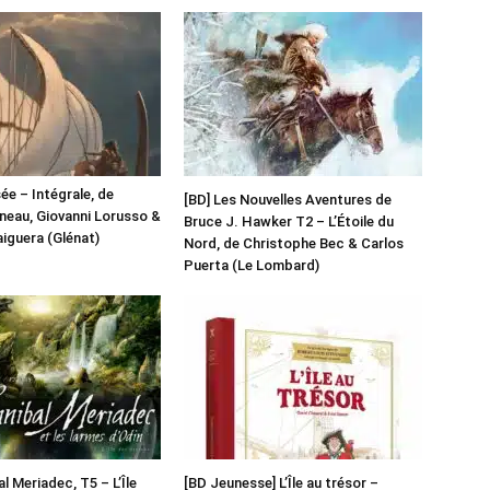
ée – Intégrale, de
[BD] Les Nouvelles Aventures de
uneau, Giovanni Lorusso &
Bruce J. Hawker T2 – L’Étoile du
iguera (Glénat)
Nord, de Christophe Bec & Carlos
Puerta (Le Lombard)
l Meriadec, T5 – L’Île
[BD Jeunesse] L’Île au trésor –