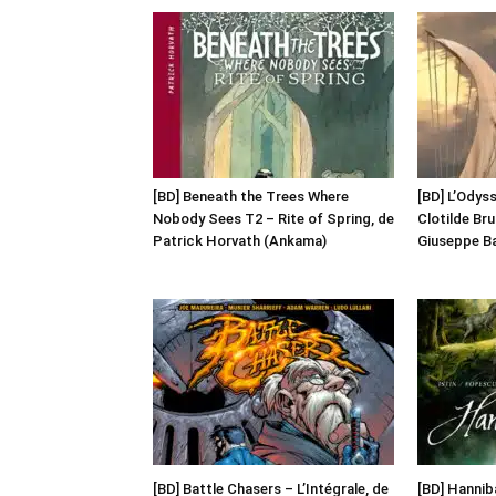
[BD] Beneath the Trees Where
[BD] L’Odyss
Nobody Sees T2 – Rite of Spring, de
Clotilde Br
Patrick Horvath (Ankama)
Giuseppe Ba
[BD] Battle Chasers – L’Intégrale, de
[BD] Hanniba