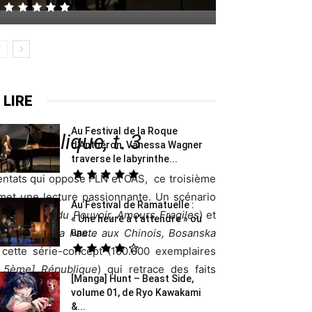
 LIRE
Au Festival de la Roque
République, t. 3
d’Anthéron, Vanessa Wagner
traverse le labyrinthe...
ttentats qui oppose FLN et OAS, ce troisième
et une lecture passionnante.
Un scénario
Au Festival de Ramatuelle :
s Coulisses du Pouvoir, Amours Fragiles
) et
« Une heure à t’attendre » ou
amlet 1977, La Faute aux Chinois, Bosanska
une...
cette série-concept (100.000 exemplaires
 5ème] République
) qui retrace des faits
[Manga] Hunt – Beast Side,
volume 01, de Ryo Kawakami
&...