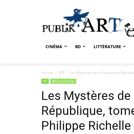
CINÉMA
BD
LITTÉRATURE
Accueil
BD
Les Mystères de la Cinquième Républiq
BD
BD franco-belge
Les Mystères de
République, tome
Philippe Richelle