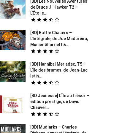
[BD] Les Nouvelles Aventures
de Bruce J. Hawker T2 –
L’Étoile...
[BD] Battle Chasers –
L’Intégrale, de Joe Madureira,
Munier Sharrieff &...
[BD] Hannibal Meriadec, T5 –
L’Île des brumes, de Jean-Luc
Istin...
[BD Jeunesse] L’Île au trésor –
édition prestige, de David
Chauvel...
[BD] Mudlarks – Charles
Dickens, apprenti écrivain, de