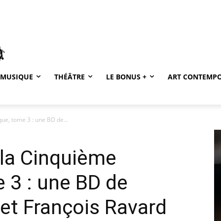
MUSIQUE
THÉÂTRE
LE BONUS +
ART CONTEMP
ue, tome 3 : une BD de...
 la Cinquième
 3 : une BD de
 et François Ravard