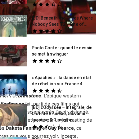
[BD] Beneath the Trees Where
Nobody Sees T2 – Rite of...
.
Paolo Conte : quand le dessin
se met à swinguer
« Apaches » : la danse en état
de rébellion sur France 4
ement et
Brimstone
. L’épique western
 Koolhoven
fait parti de ces films qui
[BD] L’Odyssée – Intégrale, de
otre subconscient après l’avoir visionné.
Clotilde Bruneau, Giovanni
e de bruits et porté par un joli casting de
Lorusso & Giuseppe...
més
Dakota Fanning
et
Guy Pearce
, ce
pres que vous pourrez voir. Inceste,