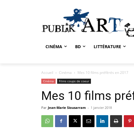
CINÉMA
BD
LITTÉRATURE
Accueil
Cinéma
Mes 10 films préférés en 2017
Cinéma
Films coups de coeur
Mes 10 films pré
Par
Jean-Marie Siousarram
-
1 janvier 2018