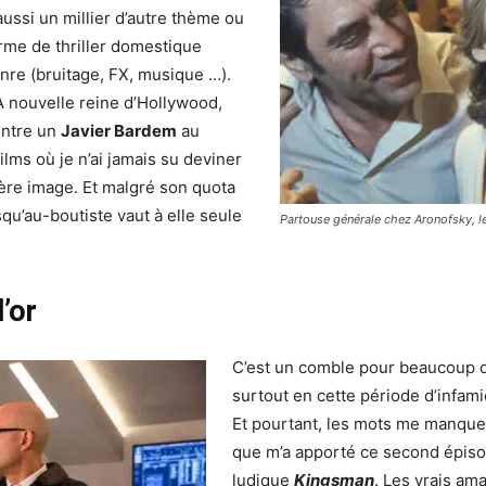
aussi un millier d’autre thème ou
rme de thriller domestique
enre (bruitage, FX, musique …).
A nouvelle reine d’Hollywood,
ontre un
Javier Bardem
au
ilms où je n’ai jamais su deviner
nière image. Et malgré son quota
qu’au-boutiste vaut à elle seule
Partouse générale chez Aronofsky, le
.
’or
C’est un comble pour beaucoup de
surtout en cette période d’infam
Et pourtant, les mots me manquen
que m’a apporté ce second épiso
ludique
Kingsman
. Les vrais am