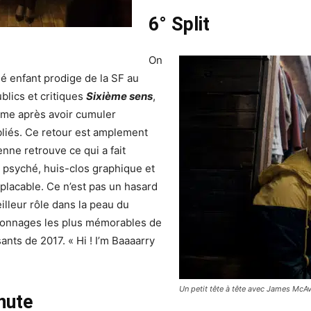
6° Split
On
 enfant prodige de la SF au
lics et critiques
Sixième sens
,
orme après avoir cumuler
ubliés. Ce retour est amplement
enne retrouve ce qui a fait
 psyché, huis-clos graphique et
mplacable. Ce n’est pas un hasard
eilleur rôle dans la peau du
sonnages les plus mémorables de
sants de 2017. « Hi ! I’m Baaaarry
Un petit tête à tête avec James McAv
nute