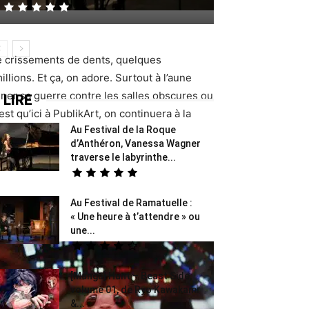
de crissements de dents, quelques
lions. Et ça, on adore. Surtout à l’aune
mener sa guerre contre les salles obscures ou
 LIRE
est qu’ici à PublikArt, on continuera à la
Au Festival de la Roque
d’Anthéron, Vanessa Wagner
traverse le labyrinthe...
Au Festival de Ramatuelle :
« Une heure à t’attendre » ou
une...
[Manga] Hunt – Beast Side,
volume 01, de Ryo Kawakami
&...