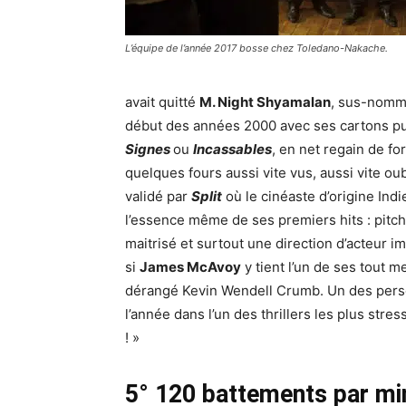
L’équipe de l’année 2017 bosse chez Toledano-Nakache.
avait quitté
M. Night Shyamalan
, sus-nommé
début des années 2000 avec ses cartons pub
Signes
ou
Incassables
, en net regain de f
quelques fours aussi vite vus, aussi vite o
validé par
Split
où le cinéaste d’origine Indi
l’essence même de ses premiers hits : pitch
maitrisé et surtout une direction d’acteur i
si
James McAvoy
y tient l’un de ses tout m
dérangé Kevin Wendell Crumb. Un des per
l’année dans l’un des thrillers les plus stres
! »
5° 120 battements par mi