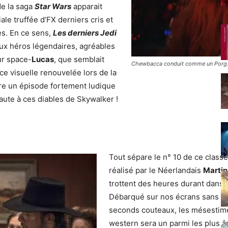
de la saga
Star Wars
apparait
e truffée d’FX derniers cris et
es. En ce sens,
Les derniers Jedi
aux héros légendaires, agréables
ur space-
Lucas
, que semblait
Chewbacca conduit comme un Porg
e visuelle renouvelée lors de la
re un épisode fortement ludique
faute à ces diables de Skywalker !
Tout sépare le n° 10 de ce class
réalisé par le Néerlandais
Martin
trottent des heures durant dans v
Débarqué sur nos écrans sans fair
seconds couteaux, les mésesti
western sera un parmi les plus â