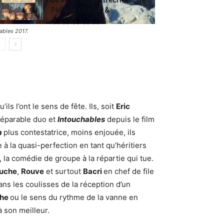
Philippe Charlot &...
ables 2017.
ils l’ont le sens de fête. Ils, soit
Eric
séparable duo et
Intouchables
depuis le film
a
plus contestatrice, moins enjouée, ils
e à la quasi-perfection en tant qu’héritiers
, la comédie de groupe à la répartie qui tue.
ouche
,
Rouve
et surtout
Bacri
en chef de file
ns les coulisses de la réception d’un
che
ou le sens du rythme de la vanne en
 son meilleur.