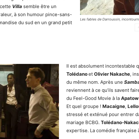
 cette
Villa
semble être un
raleur, à son humour pince-sans-
Les fables de Darroussin, incontourn
rmandise du sud en un grand petit
Il est absolument incontestable qu’
Tolédano
et
Olivier Nakache
, in
du même nom. Après une
Samb
reviennent à ce qu’ils savent fair
du Feel-Good Movie à la
Apatow
Et quel groupe !
Macaigne
,
Lell
stressé et exténué pour entrer da
mariage BCBG.
Tolédano-Naka
expertise. La comédie française à