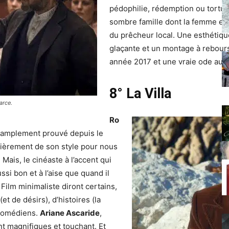
pédophilie, rédemption ou tortur
sombre famille dont la femme est 
du prêcheur local. Une esthétique
glaçante et un montage à rebour
année 2017 et une vraie ode au 
8° La Villa
arce.
Ro
l’a amplement prouvé depuis le
lièrement de son style pour nous
 Mais, le cinéaste à l’accent qui
ssi bon et à l’aise que quand il
Film minimaliste diront certains,
et de désirs), d’histoires (la
 comédiens.
Ariane Ascaride
,
t magnifiques et touchant. Et