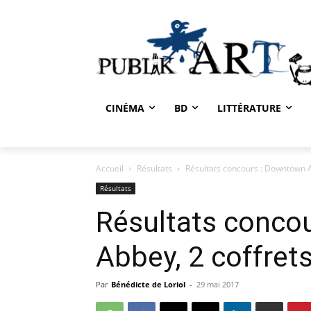
CINÉMA
BD
LITTÉRATURE
Accueil
Résultats
Résultats concours : Downtown 
Résultats
Résultats conco
Abbey, 2 coffret
Par
Bénédicte de Loriol
-
29 mai 2017