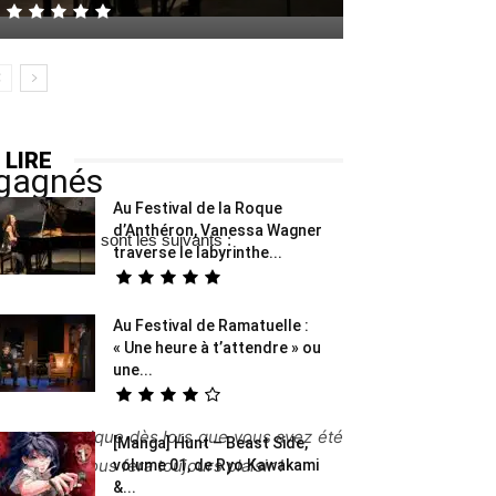
 LIRE
 gagnés
Au Festival de la Roque
d’Anthéron, Vanessa Wagner
reux gagnants sont les suivants :
traverse le labyrinthe...
Au Festival de Ramatuelle :
« Une heure à t’attendre » ou
une...
ent !
 est automatique dès lors que vous avez été
[Manga] Hunt – Beast Side,
aire qui nous fera toujours plaisir !
volume 01, de Ryo Kawakami
&...