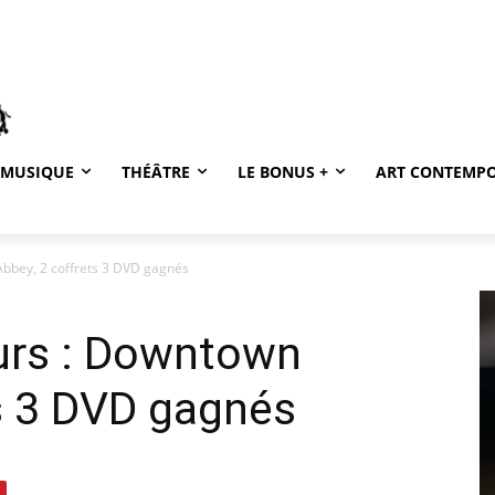
MUSIQUE
THÉÂTRE
LE BONUS +
ART CONTEMP
Abbey, 2 coffrets 3 DVD gagnés
urs : Downtown
s 3 DVD gagnés