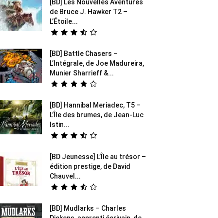
[BD] Les Nouvelles Aventures
de Bruce J. Hawker T2 –
L’Étoile...
[BD] Battle Chasers –
L’Intégrale, de Joe Madureira,
Munier Sharrieff &...
[BD] Hannibal Meriadec, T5 –
L’Île des brumes, de Jean-Luc
Istin...
[BD Jeunesse] L’Île au trésor –
édition prestige, de David
Chauvel...
[BD] Mudlarks – Charles
Dickens, apprenti écrivain, de