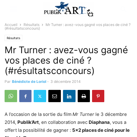
Accueil
Résultats
Mr Turner : avez-vous gagné vos places de ciné ?
(#résultatsconcours)
Résultats
Mr Turner : avez-vous gagné
vos places de ciné ?
(#résultatsconcours)
Par
Bénédicte de Loriol
-
3 décembre 2014
A l’occasion de la sortie du film
Mr Turner
le 3 décembre
2014,
Publik’Art
, en collaboration avec
Diaphana
, vous a
offert la possibilité de gagner :
5×2 places de ciné pour le