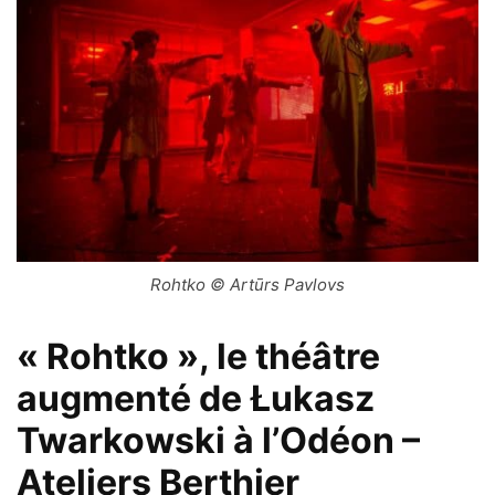
Rohtko © Artūrs Pavlovs
« Rohtko », le théâtre
augmenté de Łukasz
Twarkowski à l’Odéon –
Ateliers Berthier