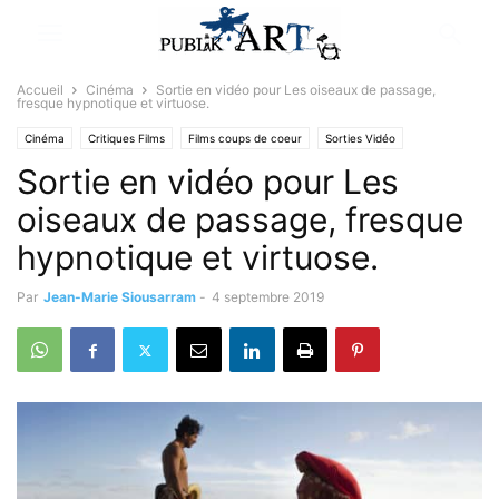
Accueil
Cinéma
Sortie en vidéo pour Les oiseaux de passage,
fresque hypnotique et virtuose.
Cinéma
Critiques Films
Films coups de coeur
Sorties Vidéo
Sortie en vidéo pour Les
oiseaux de passage, fresque
hypnotique et virtuose.
Par
Jean-Marie Siousarram
-
4 septembre 2019