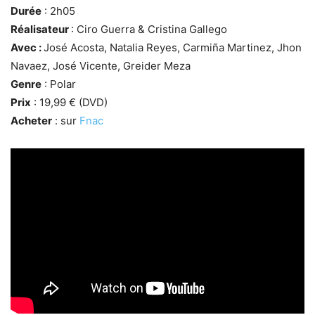
Durée
: 2h05
Réalisateur
: Ciro Guerra & Cristina Gallego
Avec :
José Acosta, Natalia Reyes, Carmiña Martinez, Jhon
Navaez, José Vicente, Greider Meza
Genre
: Polar
Prix
: 19,99 € (DVD)
Acheter
: sur
Fnac