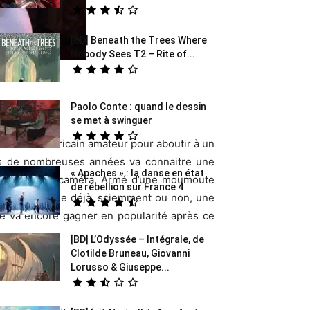
[BD] Beneath the Trees Where
Nobody Sees T2 – Rite of...
Paolo Conte : quand le dessin
se met à swinguer
lisateur américain amateur pour aboutir à un
 de nombreuses années va connaitre une
« Apaches » : la danse en état
t devant la caméra. Armé d’une moumoute
de rébellion sur France 4
celui qui semble déjà, sciemment ou non, une
ge va encore gagner en popularité après ce
[BD] L’Odyssée – Intégrale, de
Clotilde Bruneau, Giovanni
Lorusso & Giuseppe...