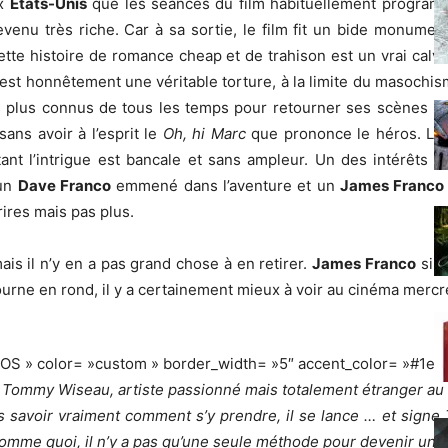
ux
Etats-Unis
que les séances du film habituellement programmé
devenu très riche. Car à sa sortie, le film fit un bide monume
e histoire de romance cheap et de trahison est un vrai calvair
lm est honnêtement une véritable torture, à la limite du masochi
es plus connus de tous les temps pour retourner ses scènes l
sans avoir à l’esprit le
Oh, hi Marc
que prononce le héros. Le p
ant l’intrigue est bancale et sans ampleur. Un des intérêts 
 un
Dave Franco
emmené dans l’aventure et un
James Franco
rires mais pas plus.
is il n’y en a pas grand chose à en retirer.
James Franco
sin
 tourne en rond, il y a certainement mieux à voir au cinéma mercr
FOS » color= »custom » border_width= »5″ accent_color= »#1e7
 Tommy Wiseau, artiste passionné mais totalement étranger au 
ns savoir vraiment comment s’y prendre, il se lance … et sign
omme quoi, il n’y a pas qu’une seule méthode pour devenir une