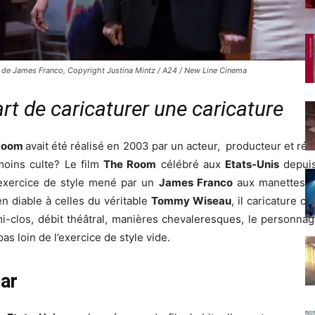
lm de James Franco, Copyright Justina Mintz / A24 / New Line Cinema
art de caricaturer une caricature
Room
avait été réalisé en 2003 par un acteur, producteur et réa
moins culte? Le film
The Room
célébré aux
Etats-Unis
depuis
exercice de style mené par un
James Franco
aux manettes e
 diable à celles du véritable
Tommy Wiseau
, il caricature 
mi-clos, débit théâtral, manières chevaleresques, le personna
s loin de l’exercice de style vide.
ar