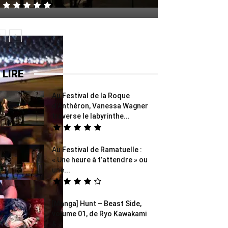
 LIRE
Au Festival de la Roque
d’Anthéron, Vanessa Wagner
traverse le labyrinthe...
Au Festival de Ramatuelle :
« Une heure à t’attendre » ou
une...
[Manga] Hunt – Beast Side,
volume 01, de Ryo Kawakami
&...