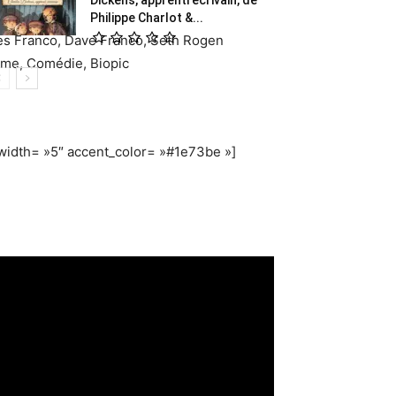
Philippe Charlot &...
s Franco, Dave Franco, Seth Rogen
ame, Comédie, Biopic
width= »5″ accent_color= »#1e73be »]