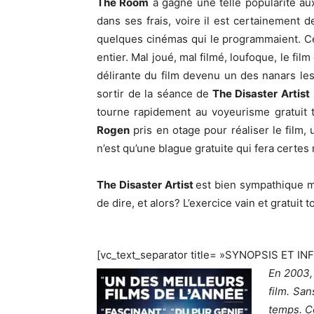
The Room
a gagné une telle popularité a
dans ses frais, voire il est certainement 
quelques cinémas qui le programmaient. Cett
entier. Mal joué, mal filmé, loufoque, le fi
délirante du film devenu un des nanars l
sortir de la séance de
The Disaster Artist
tourne rapidement au voyeurisme gratuit t
Rogen
pris en otage pour réaliser le film,
n’est qu’une blague gratuite qui fera certes 
The Disaster Artist
est bien sympathique ma
de dire, et alors? L’exercice vain et gratuit
[vc_text_separator title= »SYNOPSIS ET IN
En 2003,
film. Sa
temps. C