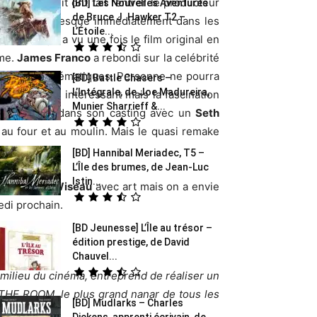
es à minuit ont fait rentrer le producteur
[BD] Les Nouvelles Aventures
de Bruce J. Hawker T2 –
ntal, retiré presque immédiatement dans les
L’Étoile...
e pour qui a vu une fois le film original en
sme.
James Franco
a rebondi sur la celébrité
es plus emblématiques. Personne ne pourra
[BD] Battle Chasers –
L’Intégrale, de Joe Madureira,
rincipe est intéressant mais la fascination
Munier Sharrieff &...
du film tient dans son casting avec un
Seth
au four et au moulin. Mais le quasi remake
[BD] Hannibal Meriadec, T5 –
L’Île des brumes, de Jean-Luc
Istin...
ge
Tommy Wiseau
avec art mais on a envie
edi prochain.
[BD Jeunesse] L’Île au trésor –
édition prestige, de David
Chauvel...
3be »]
milieu du cinéma, entreprend de réaliser un
e THE ROOM, le plus grand nanar de tous les
[BD] Mudlarks – Charles
 légende !
Dickens, apprenti écrivain, de