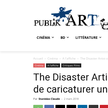
CINÉMA
BD
LITTÉRATURE
Accueil
Cinéma
A l'affiche
The Disaster Artist o
Cinéma
A l'affiche
Critiques Films
The Disaster Artis
de caricaturer un
Par
Stanislas Claude
-
2 mars 2018