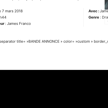
le 7 mars 2018
Avec :
Jame
1h44
Genre
: Dr
eur
: James Franco
_separator title= »BANDE ANNONCE » color= »custom » border_