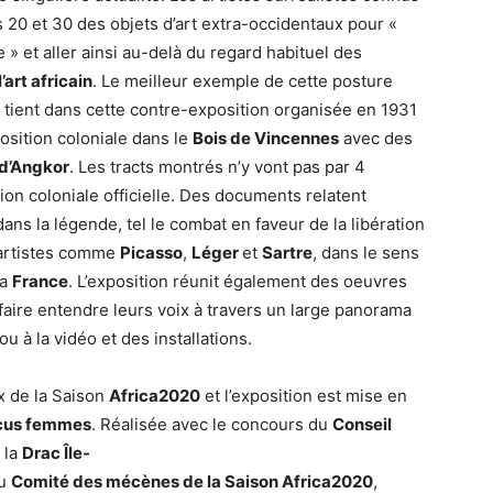
 20 et 30 des objets d’art extra-occidentaux pour «
re » et aller ainsi au-delà du regard habituel des
l’art africain
. Le meilleur exemple de cette posture
s tient dans cette contre-exposition organisée en 1931
sition coloniale dans le
Bois de Vincennes
avec des
d’Angkor
. Les tracts montrés n’y vont pas par 4
tion coloniale officielle. Des documents relatent
ns la légende, tel le combat en faveur de la libération
 artistes comme
Picasso
,
Léger
et
Sartre
, dans le sens
la
France
. L’exposition réunit également des oeuvres
 faire entendre leurs voix à travers un large panorama
u à la vidéo et des installations.
x de la Saison
Africa2020
et l’exposition est mise en
cus femmes
. Réalisée avec le concours du
Conseil
e la
Drac Île-
du
Comité des mécènes de la Saison Africa2020
,