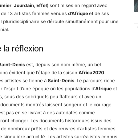
umier
,
Jourdain
,
Effel
) sont mises en regard avec
de 13 artistes femmes venues
d’Afrique
et de ses
l pluridisciplinaire se déroule simultanément pour une
nial.
 la réflexion
 Saint-Denis
est, depuis son nom même, un bel
donc évident que l’étape de la saison
Africa2020
s artistes se tienne à
Saint-Denis
. Le parcours riche
r l’esprit d’une époque où les populations d’
Afrique
et
 sous des sobriquets peu flatteurs et avec un
s documents montrés laissent songeur et le courage
’est pas en se livrant à des autodafés comme
rront changer. Les documents historiques issus des
s de nombreux prêts et des œuvres d’artistes femmes
e singulière actualité. Les artistes surréalistes connus