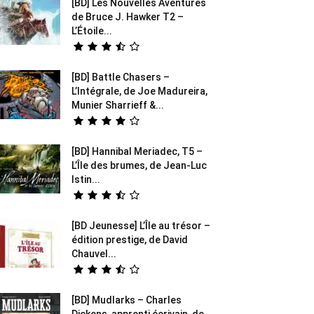
[BD] Les Nouvelles Aventures
de Bruce J. Hawker T2 –
L’Étoile...
[BD] Battle Chasers –
L’Intégrale, de Joe Madureira,
Munier Sharrieff &...
[BD] Hannibal Meriadec, T5 –
L’Île des brumes, de Jean-Luc
Istin...
[BD Jeunesse] L’Île au trésor –
édition prestige, de David
Chauvel...
[BD] Mudlarks – Charles
Dickens, apprenti écrivain, de