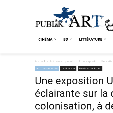
CINÉMA
BD
LITTÉRATURE
Accueil
Art contemporain
Une exposition Un.e Air.e
Art contemporain
Le Bonus +
Festivals et Expos
Une exposition Un
éclairante sur la
colonisation, à d