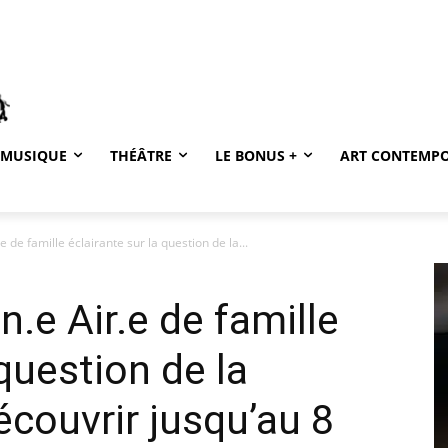
MUSIQUE
THÉÂTRE
LE BONUS +
ART CONTEMP
 de famille éclairante sur la question de la...
.e Air.e de famille
 question de la
écouvrir jusqu’au 8