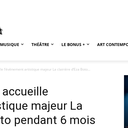
MUSIQUE
THÉÂTRE
LE BONUS +
ART CONTEMP
le l’évènement artistique majeur La clairière d’Eza Boto...
 accueille
stique majeur La
Boto pendant 6 mois