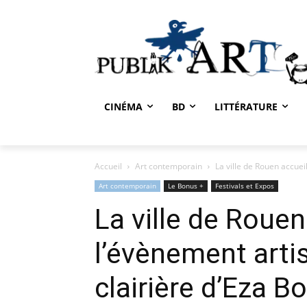
CINÉMA
BD
LITTÉRATURE
Accueil
Art contemporain
La ville de Rouen accueil
Art contemporain
Le Bonus +
Festivals et Expos
La ville de Rouen
l’évènement arti
clairière d’Eza 