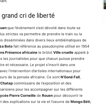
ant.
rand cri de liberté
ouen
que l’évènement s’est dévoilé dans toute sa
lus strictes va permettre de prendre le train ou la
ions disséminées dans divers lieux emblématiques de
Eza Boto
fait référence au pseudonyme utilisé en 1954
ons Présence africaine
le brûlot
Ville cruelle
appelé à
 tous les journalistes pour que chacun puisse prendre
re et nécessaire. Le projet s’inscrit dans une
avec l’intervention d’artistes internationaux pour
eurs de la pensée africaine. Ce sont
N’Goné Fall
,
 Chatap
commissaire de l’exposition et des
s parisiens pour les accompagner sur les différents
ycée Pierre Corneille
de
Rouen
pour découvrir le
et des explications sur la vie et l’oeuvre de
Mongo Béti
,