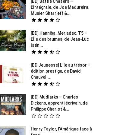
[BD] Battle Chasers –
L’Intégrale, de Joe Madureira,
Munier Sharrieff &...
[BD] Hannibal Meriadec, T5 –
L’Île des brumes, de Jean-Luc
Istin...
[BD Jeunesse] L’Île au trésor –
édition prestige, de David
Chauvel...
[BD] Mudlarks – Charles
Dickens, apprenti écrivain, de
Philippe Charlot &...
Henry Taylor, l’Amérique face à
face