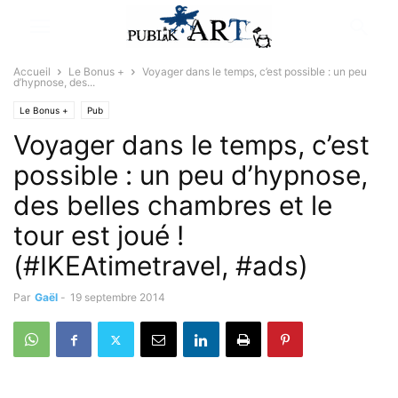
Accueil
Le Bonus +
Voyager dans le temps, c’est possible : un peu
d’hypnose, des...
Le Bonus +
Pub
Voyager dans le temps, c’est
possible : un peu d’hypnose,
des belles chambres et le
tour est joué !
(#IKEAtimetravel, #ads)
Par
Gaël
-
19 septembre 2014