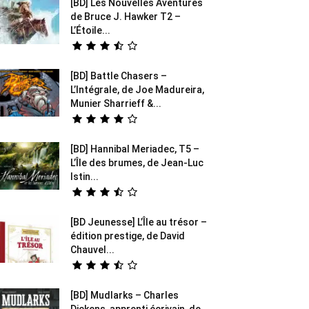
[BD] Les Nouvelles Aventures
de Bruce J. Hawker T2 –
L’Étoile...
[BD] Battle Chasers –
L’Intégrale, de Joe Madureira,
Munier Sharrieff &...
[BD] Hannibal Meriadec, T5 –
L’Île des brumes, de Jean-Luc
Istin...
[BD Jeunesse] L’Île au trésor –
édition prestige, de David
Chauvel...
[BD] Mudlarks – Charles
Dickens, apprenti écrivain, de