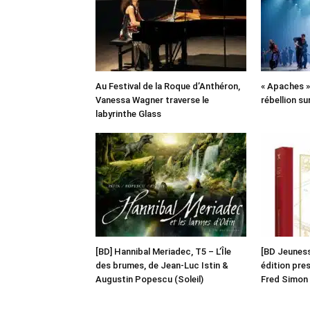
Au Festival de la Roque d’Anthéron,
« Apaches » 
Vanessa Wagner traverse le
rébellion su
labyrinthe Glass
[BD] Hannibal Meriadec, T5 – L’Île
[BD Jeunesse
des brumes, de Jean-Luc Istin &
édition pre
Augustin Popescu (Soleil)
Fred Simon 