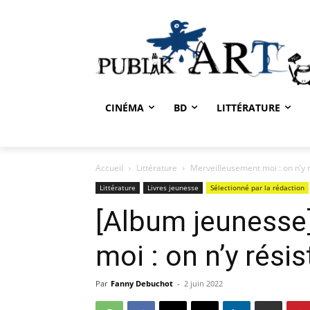
CINÉMA
BD
LITTÉRATURE
Accueil
Littérature
Merveilleusement moi : on n’y ré
Littérature
Livres jeunesse
Sélectionné par la rédaction
[Album jeunesse
moi : on n’y résis
Par
Fanny Debuchot
-
2 juin 2022