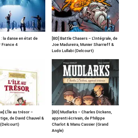
: la danse en état de
[BD] Battle Chasers – L’Intégrale, de
r France 4
Joe Madureira, Munier Sharrieff &
Ludo Lullabi (Delcourt)
] L’Île au trésor –
[BD] Mudlarks – Charles Dickens,
stige, de David Chauvel &
apprenti écrivain, de Philippe
(Delcourt)
Charlot & Manu Cassier (Grand
Angle)