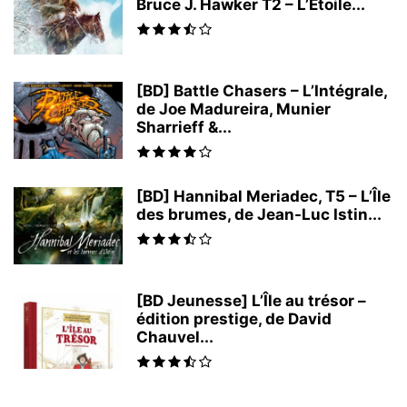
Bruce J. Hawker T2 – L’Étoile...
[BD] Battle Chasers – L’Intégrale,
de Joe Madureira, Munier
Sharrieff &...
[BD] Hannibal Meriadec, T5 – L’Île
des brumes, de Jean-Luc Istin...
[BD Jeunesse] L’Île au trésor –
édition prestige, de David
Chauvel...