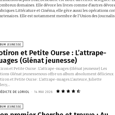
ombreux domaines. Elle dévore les livres comme d'autres dévore
ubriques Littérature et Cinéma, elle gère aussi les opérations co
artenaires. Elle est notamment membre de l'Union des Journalist
LBUM JEUNESSE
otiron et Petite Ourse : L’attrape-
uages (Glénat jeunesse)
iron et Petite Ourse : L'attrape-nuages (Glénat jeunesse) Les
itions Glénat jeunessenous offre un album absolument délicieux
tiron et Petite Ourse : L'attrape-nuages.L'auteure, Juliette
lery,...
NÉDICTE DE LORIOL
-
14 MAI 2026
LBUM JEUNESSE
on premier Cherche et trouve : Au