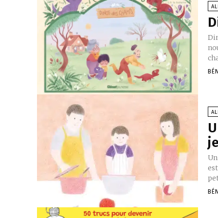
A
D
Di
no
cha
BÉ
A
U
j
Un
es
pe
BÉ