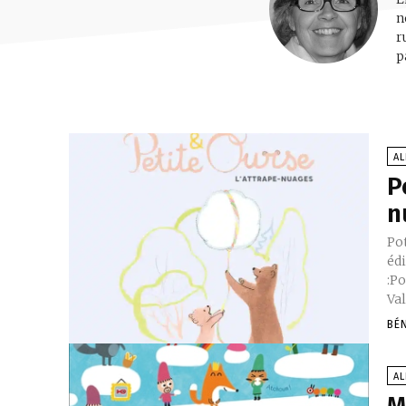
n
r
p
A
P
n
Pot
éd
:Po
Val
BÉ
A
M