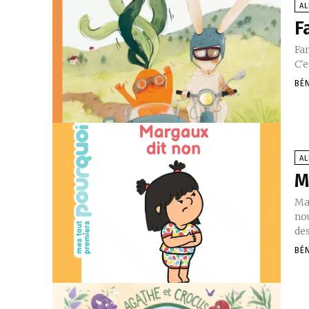
A
F
Fan
C'e
BÉ
A
M
Ma
no
des
BÉ