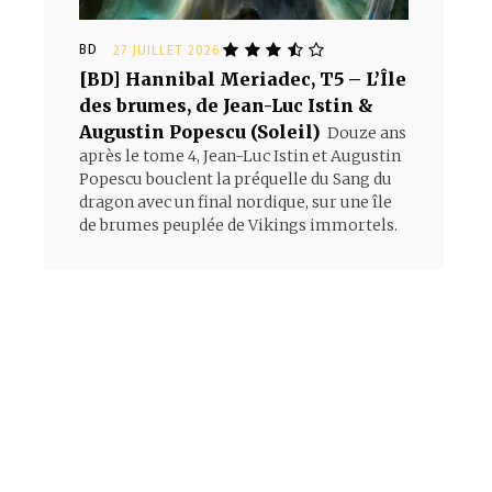
BD
27 JUILLET 2026
[BD] Hannibal Meriadec, T5 – L’Île
des brumes, de Jean-Luc Istin &
Augustin Popescu (Soleil)
Douze ans
après le tome 4, Jean-Luc Istin et Augustin
Popescu bouclent la préquelle du Sang du
dragon avec un final nordique, sur une île
de brumes peuplée de Vikings immortels.