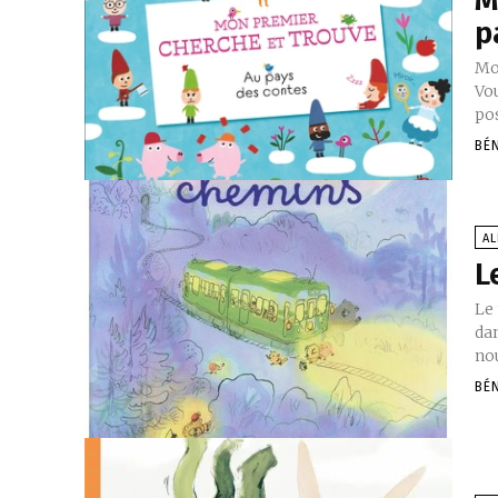
p
Mo
Vou
pos
BÉ
A
L
Le
da
nou
BÉ