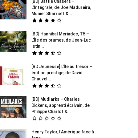
[BD] Battle Chasers –
L’Intégrale, de Joe Madureira,
Munier Sharrieff &...
[BD] Hannibal Meriadec, T5 –
L’Île des brumes, de Jean-Luc
Istin...
[BD Jeunesse] L’Île au trésor –
édition prestige, de David
Chauvel...
[BD] Mudlarks – Charles
Dickens, apprenti écrivain, de
Philippe Charlot &...
Henry Taylor, l’Amérique face à
face