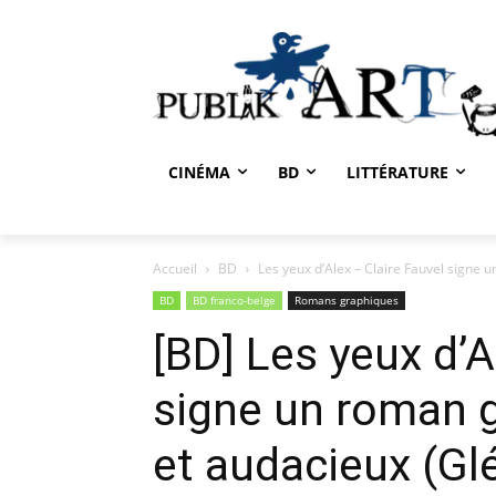
CINÉMA
BD
LITTÉRATURE
Accueil
BD
Les yeux d’Alex – Claire Fauvel signe 
BD
BD franco-belge
Romans graphiques
[BD] Les yeux d’A
signe un roman 
et audacieux (Gl