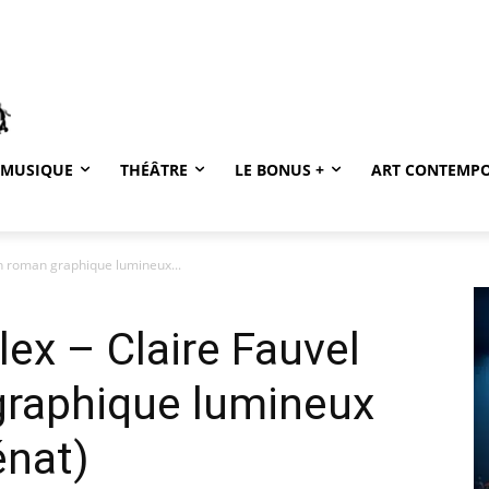
MUSIQUE
THÉÂTRE
LE BONUS +
ART CONTEMP
un roman graphique lumineux...
lex – Claire Fauvel
graphique lumineux
énat)