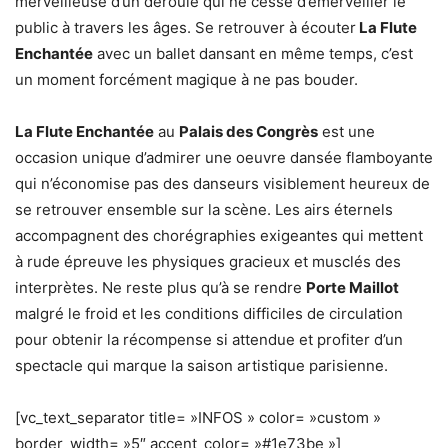
merveilleuse d’un déroulé qui ne cesse d’émerveiller le
public à travers les âges. Se retrouver à écouter
La Flute
Enchantée
avec un ballet dansant en même temps, c’est
un moment forcément magique à ne pas bouder.
La Flute Enchantée
au
Palais des Congrès
est une
occasion unique d’admirer une oeuvre dansée flamboyante
qui n’économise pas des danseurs visiblement heureux de
se retrouver ensemble sur la scène. Les airs éternels
accompagnent des chorégraphies exigeantes qui mettent
à rude épreuve les physiques gracieux et musclés des
interprètes. Ne reste plus qu’à se rendre
Porte Maillot
malgré le froid et les conditions difficiles de circulation
pour obtenir la récompense si attendue et profiter d’un
spectacle qui marque la saison artistique parisienne.
[vc_text_separator title= »INFOS » color= »custom »
border_width= »5″ accent_color= »#1e73be »]