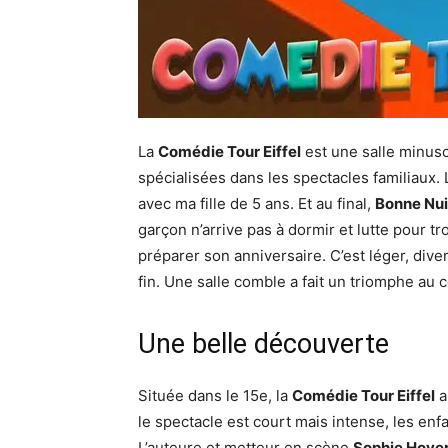
La
Comédie Tour Eiffel
est une salle minusc
spécialisées dans les spectacles familiaux. L
avec ma fille de 5 ans. Et au final,
Bonne Nui
garçon n’arrive pas à dormir et lutte pour t
préparer son anniversaire. C’est léger, dive
fin. Une salle comble a fait un triomphe a
Une belle découverte
Située dans le 15e, la
Comédie Tour Eiffel
a
le spectacle est court mais intense, les enf
L’auteure et metteur en scène
Sophie Hoye