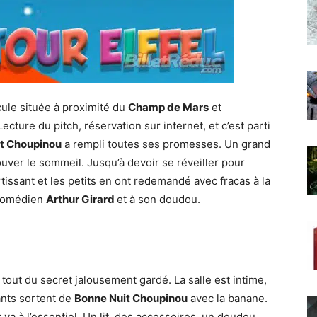
ule située à proximité du
Champ de Mars
et
ecture du pitch, réservation sur internet, et c’est parti
t Choupinou
a rempli toutes ses promesses. Un grand
rouver le sommeil. Jusqu’à devoir se réveiller pour
rtissant et les petits en ont redemandé avec fracas à la
u comédien
Arthur Girard
et à son doudou.
 tout du secret jalousement gardé. La salle est intime,
ants sortent de
Bonne Nuit Choupinou
avec la banane.
r
va à l’essentiel. Un lit, des accessoires, un doudou