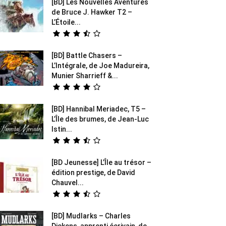
[BD] Les Nouvelles Aventures
de Bruce J. Hawker T2 –
L’Étoile...
[BD] Battle Chasers –
L’Intégrale, de Joe Madureira,
Munier Sharrieff &...
[BD] Hannibal Meriadec, T5 –
L’Île des brumes, de Jean-Luc
Istin...
[BD Jeunesse] L’Île au trésor –
édition prestige, de David
Chauvel...
[BD] Mudlarks – Charles
Dickens, apprenti écrivain, de