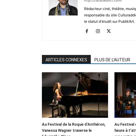
http://culturaddict.com/
Rédacteur ciné, théâtre, musiqu
responsable du site Culturaddic
le statut d'érudit sur Publik’Art.
ARTICLES CONNEXES
PLUS DE L'AUTEUR
Au Festival de la Roque d’Anthéron,
Au Festival 
Vanessa Wagner traverse le
heure à t’at