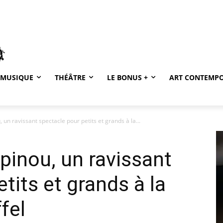
MUSIQUE
THÉÂTRE
LE BONUS +
ART CONTEMP
un ravissant spectacle pour petits et grands à la...
inou, un ravissant
tits et grands à la
fel