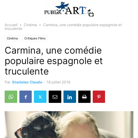
Accueil
Cinéma
Carmina, une comédie populaire espagnole et
truculente
Cinéma
Critiques Films
Carmina, une comédie
populaire espagnole et
truculente
Par
Stanislas Claude
-
18 juillet 2016