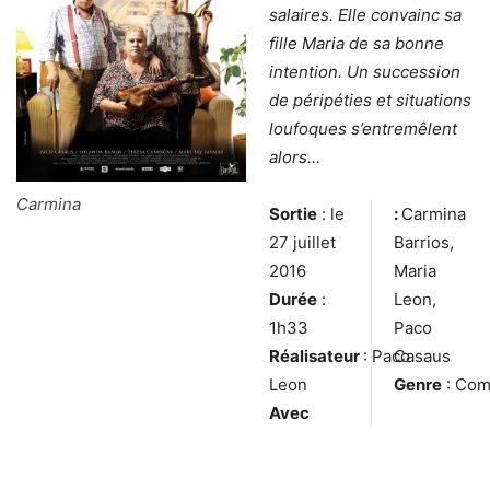
salaires. Elle convainc sa
fille Maria de sa bonne
intention. Un succession
de péripéties et situations
loufoques s’entremêlent
alors…
Carmina
Sortie
: le
:
Carmina
27 juillet
Barrios,
2016
Maria
Durée
:
Leon,
1h33
Paco
Réalisateur
: Paco
Casaus
Leon
Genre
: Com
Avec