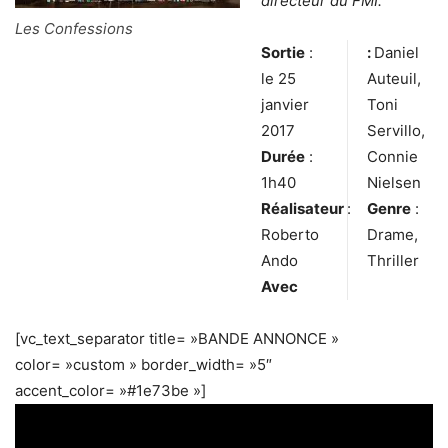
directeur du FMI.
Les Confessions
Sortie
:
:
Daniel
le 25
Auteuil,
janvier
Toni
2017
Servillo,
Durée
:
Connie
1h40
Nielsen
Réalisateur
:
Genre
:
Roberto
Drame,
Ando
Thriller
Avec
[vc_text_separator title= »BANDE ANNONCE »
color= »custom » border_width= »5″
accent_color= »#1e73be »]