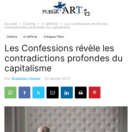
Accueil
Cinéma
A l'affiche
Les Confessions révèle les
contradictions profondes du capitalisme
Cinéma
A l'affiche
Critiques Films
Les Confessions révèle les
contradictions profondes du
capitalisme
Par
Stanislas Claude
-
23 janvier 2017