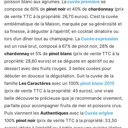
poisson blanc aux agrumes. La
cuvée première
se
compose de 60% de
pinot noir
et 40% de
chardonnay
(prix
de vente TTC à la propriété: 26,70 euros). C’est la cuvée
emblématique de la Maison, marquée par sa générosité et
sa finesse, à déguster à l’apéritif, en cocktail dinatoire ou
lors d’un dîner tout au champagne. La
Cuvée expression
est un rosé brut, composé à 67% de pinot noir, 28% de
chardonnay
et 5% de
pinot blanc
(prix de vente TTC à la
propriété: 28,60 euros) et se déguste en apéritif ou au
dessert avec des fruits rouges. 3 belles cuvées pour
débuter en douceur la dégustation. Suit la cuvée de la
famille
Les Caractères
avec un 100%
pinot blanc 2015
(prix de vente TTC à la propriété: 45 euros), une vraie
belle découverte précieuse que je recommande vivement,
parfaite pour accompagner fruits de mer et poissons crus.
Puis viennent les
Authentiques
avec la
Cuvée origine
100%
pinot noir
(prix de vente TTC à la propriété: 33,50
euros) idéale à l’apéritif ou à table avec une cuisine légère