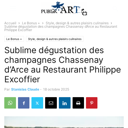
Accueil
Le Bonus +
Style, design & autres plaisirs culinaires
Sublime dégustation des champagnes Chassenay d’Arce au Restaurant
Philippe Excoffier
Le Bonus +
Style, design & autres plaisirs culinaires
Sublime dégustation des
champagnes Chassenay
d’Arce au Restaurant Philippe
Excoffier
Par
Stanislas Claude
-
18 octobre 2025