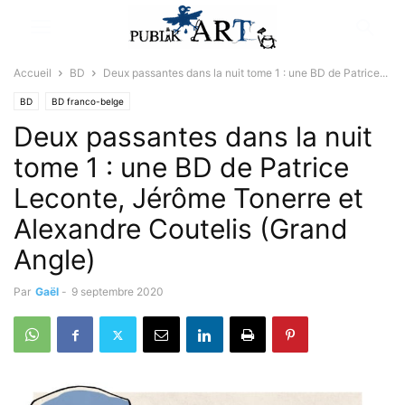
Accueil
BD
Deux passantes dans la nuit tome 1 : une BD de Patrice...
BD
BD franco-belge
Deux passantes dans la nuit
tome 1 : une BD de Patrice
Leconte, Jérôme Tonerre et
Alexandre Coutelis (Grand
Angle)
Par
Gaël
-
9 septembre 2020