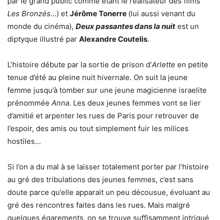
par le grand public comme étant le réalisateur des films
Les Bronzés
…) et
Jérôme Tonerre
(lui aussi venant du
monde du cinéma),
Deux passantes dans la nuit
est un
diptyque illustré par
Alexandre Coutelis
.
L’histoire débute par la sortie de prison d’
Arlette
en petite
tenue d’été au pleine nuit hivernale. On suit la jeune
femme jusqu’à tomber sur une jeune magicienne israelite
prénommée
Anna
. Les deux jeunes femmes vont se lier
d’amitié et arpenter les rues de Paris pour retrouver de
l’espoir, des amis ou tout simplement fuir les milices
hostiles…
Si l’on a du mal à se laisser totalement porter par l’histoire
au gré des tribulations des jeunes femmes, c’est sans
doute parce qu’elle apparait un peu décousue, évoluant au
gré des rencontres faites dans les rues. Mais malgré
quelques égarements, on se trouve suffisamment intrigué