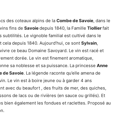
ncs des coteaux alpins de la
Combe de Savoie
, dans le
 vins fins de
Savoie
depuis 1840, la Famille
Tiollier
fait
s subtilités. Le vignoble familial est cultivé dans le
out cela depuis 1840. Aujourd’hui, ce sont
Sylvain
,
 vivre ce beau Domaine Savoyard. Le vin est racé et
èrement dorée. Le vin est finement aromatique,
donne sa noblesse et sa puissance. La princesse
Anne
e de Savoie
. La légende raconte qu’elle amena de
e vin. Le vin est à boire jeune ou à garder 4 ans
ent avec du beaufort , des fruits de mer, des quiches,
sons de lacs ou de rivières (en sauce ou grillés). Et
ès bien également les fondues et raclettes. Proposé au
on.