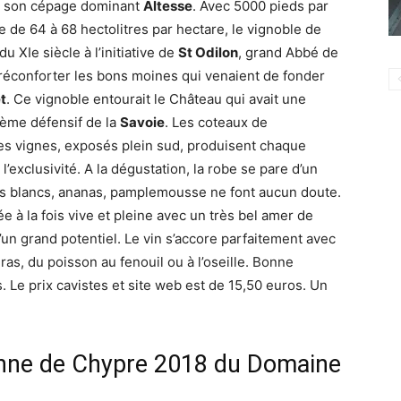
r son cépage dominant
Altesse
. Avec 5000 pieds par
 de 64 à 68 hectolitres par hectare, le vignoble de
u XIe siècle à l’initiative de
St Odilon
, grand Abbé de
réconforter les bons moines qui venaient de fonder
t
. Ce vignoble entourait le Château qui avait une
stème défensif de la
Savoie
. Les coteaux de
lles vignes, exposés plein sud, produisent chaque
’exclusivité. A la dégustation, la robe se pare d’un
uits blancs, ananas, pamplemousse ne font aucun doute.
e à la fois vive et pleine avec un très bel amer de
’un grand potentiel. Le vin s’accore parfaitement avec
gras, du poisson au fenouil ou à l’oseille. Bonne
s. Le prix cavistes et site web est de 15,50 euros. Un
Anne de Chypre 2018 du Domaine