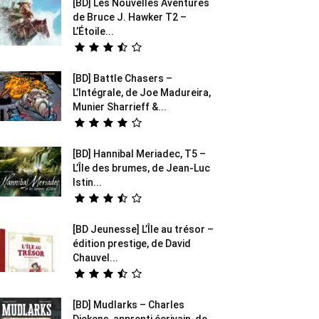
[BD] Les Nouvelles Aventures
de Bruce J. Hawker T2 –
L’Étoile...
[BD] Battle Chasers –
L’Intégrale, de Joe Madureira,
Munier Sharrieff &...
[BD] Hannibal Meriadec, T5 –
L’Île des brumes, de Jean-Luc
Istin...
[BD Jeunesse] L’Île au trésor –
édition prestige, de David
Chauvel...
[BD] Mudlarks – Charles
Dickens, apprenti écrivain, de