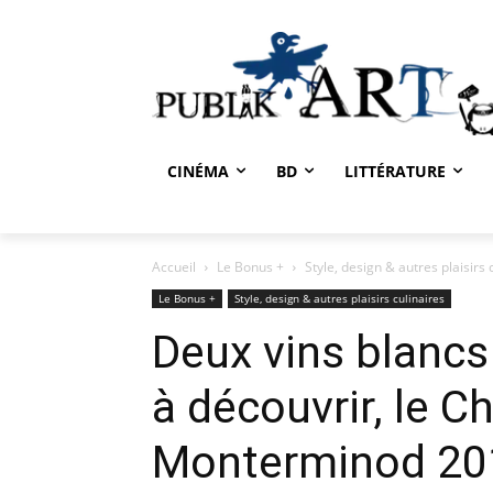
CINÉMA
BD
LITTÉRATURE
Accueil
Le Bonus +
Style, design & autres plaisirs 
Le Bonus +
Style, design & autres plaisirs culinaires
Deux vins blancs
à découvrir, le C
Monterminod 201