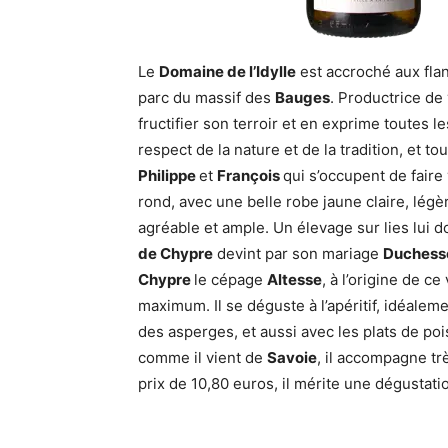
Le
Domaine de l’Idylle
est accroché aux fla
parc du massif des
Bauges
. Productrice de
fructifier son terroir et en exprime toutes le
respect de la nature et de la tradition, et t
Philippe
et
François
qui s’occupent de faire
rond, avec une belle robe jaune claire, lég
agréable et ample. Un élevage sur lies lui 
de Chypre
devint par son mariage
Duchess
Chypre
le cépage
Altesse
, à l’origine de c
maximum. Il se déguste à l’apéritif, idéalem
des asperges, et aussi avec les plats de pois
comme il vient de
Savoie
, il accompagne tr
prix de 10,80 euros, il mérite une dégustati