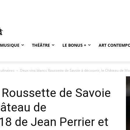
MUSIQUE
THÉÂTRE
LE BONUS +
ART CONTEMP
culinaires
Deux vins blancs Roussette de Savoie à découvrir, le Château de Mo
 Roussette de Savoie
hâteau de
8 de Jean Perrier et