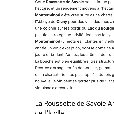
Cette
Roussette de Savoie
se distingue pa
hectare, et un rendement moyens à l’hectare
Monterminod
a été créé suite à une charte d
l’Abbaye de
Cluny
pour des vins destinés à 
une colonie sur les bords du
Lac du Bourge
position stratégique privilégiée dans le sy
Monterminod
(8 hectares), plantés en viei
année un vin d’exception, dont le domaine a l
jaune or brillant. Au nez, les arômes de fr
La bouche est bien équilibrée, très structuré
l’écorce d’orange en fin de bouche, garant d
de la charcuterie, des plats épicés, du fois 
nouvelle, le vin peut se garder plus de 5 an
vin blanc à découvrir!
La Roussette de Savoie 
de L’Idylle