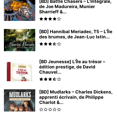
[BD] Battle Chasers – L’Intégrale,
de Joe Madureira, Munier
Sharrieff &...
[BD] Hannibal Meriadec, T5 – L’Île
des brumes, de Jean-Luc Istin...
[BD Jeunesse] L’Île au trésor –
édition prestige, de David
Chauvel...
[BD] Mudlarks – Charles Dickens,
apprenti écrivain, de Philippe
Charlot &...