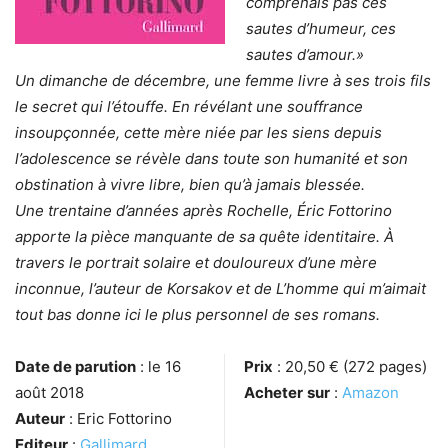
comprenais pas ces
sautes d’humeur, ces
sautes d’amour.»
Un dimanche de décembre, une femme livre à ses trois fils
le secret qui l’étouffe. En révélant une souffrance
insoupçonnée, cette mère niée par les siens depuis
l’adolescence se révèle dans toute son humanité et son
obstination à vivre libre, bien qu’à jamais blessée.
Une trentaine d’années après Rochelle, Éric Fottorino
apporte la pièce manquante de sa quête identitaire. À
travers le portrait solaire et douloureux d’une mère
inconnue, l’auteur de Korsakov et de L’homme qui m’aimait
tout bas donne ici le plus personnel de ses romans.
Date de parution
: le 16
Prix
: 20,50 € (272 pages)
août 2018
Acheter
sur
:
Amazon
Auteur
: Eric Fottorino
Editeur
:
Gallimard