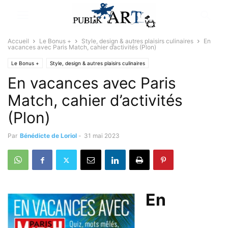
Accueil
Le Bonus +
Style, design & autres plaisirs culinaires
En
vacances avec Paris Match, cahier d’activités (Plon)
Le Bonus +
Style, design & autres plaisirs culinaires
En vacances avec Paris
Match, cahier d’activités
(Plon)
Par
Bénédicte de Loriol
-
31 mai 2023
En