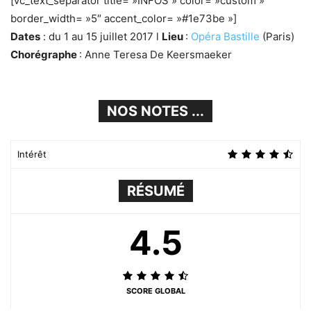
[vc_text_separator title= »INFOS » color= »custom »
border_width= »5″ accent_color= »#1e73be »]
Dates
: du 1 au 15 juillet 2017 l
Lieu
:
Opéra Bastille
(Paris)
Chorégraphe
: Anne Teresa De Keersmaeker
NOS NOTES ...
Intérêt
RÉSUMÉ
4.5
SCORE GLOBAL