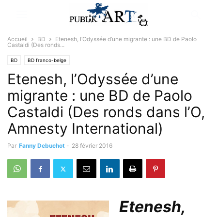
Accueil
BD
Etenesh, l’Odyssée d’une migrante : une BD de Paolo
Castaldi (Des ronds...
BD
BD franco-belge
Etenesh, l’Odyssée d’une
migrante : une BD de Paolo
Castaldi (Des ronds dans l’O,
Amnesty International)
Par
Fanny Debuchot
-
28 février 2016
Etenesh,