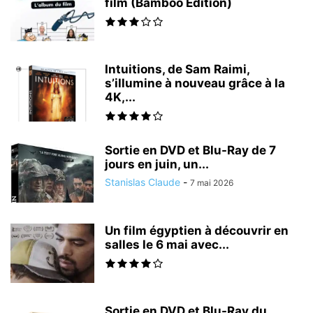
film (Bamboo Édition)
Intuitions, de Sam Raimi,
s’illumine à nouveau grâce à la
4K,...
Sortie en DVD et Blu-Ray de 7
jours en juin, un...
Stanislas Claude
-
7 mai 2026
Un film égyptien à découvrir en
salles le 6 mai avec...
Sortie en DVD et Blu-Ray du