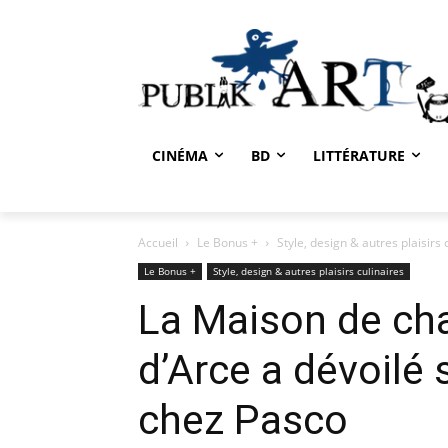
CINÉMA
BD
LITTÉRATURE
Accueil
Le Bonus +
Style, design & autres plaisirs 
Le Bonus +
Style, design & autres plaisirs culinaires
La Maison de c
d’Arce a dévoilé
chez Pasco