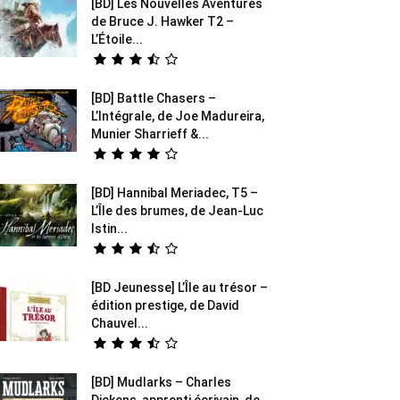
[BD] Les Nouvelles Aventures
de Bruce J. Hawker T2 –
L’Étoile...
[BD] Battle Chasers –
L’Intégrale, de Joe Madureira,
Munier Sharrieff &...
[BD] Hannibal Meriadec, T5 –
L’Île des brumes, de Jean-Luc
Istin...
[BD Jeunesse] L’Île au trésor –
édition prestige, de David
Chauvel...
[BD] Mudlarks – Charles
Dickens, apprenti écrivain, de