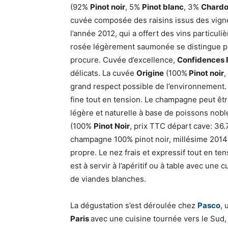
(92%
Pinot noir
, 5%
Pinot blanc
, 3%
Chard
cuvée composée des raisins issus des vign
l’année 2012, qui a offert des vins particul
rosée légèrement saumonée se distingue par s
procure. Cuvée d’excellence,
Confidences 
délicats. La cuvée
Origine
(100%
Pinot noir
,
grand respect possible de l’environnement.
fine tout en tension. Le champagne peut être
légère et naturelle à base de poissons nob
(100%
Pinot Noir
, prix TTC départ cave: 36.
champagne 100% pinot noir, millésime 2014 r
propre. Le nez frais et expressif tout en t
est à servir à l’apéritif ou à table avec une
de viandes blanches.
La dégustation s’est déroulée chez
Pasco
,
Paris
avec une cuisine tournée vers le Sud,