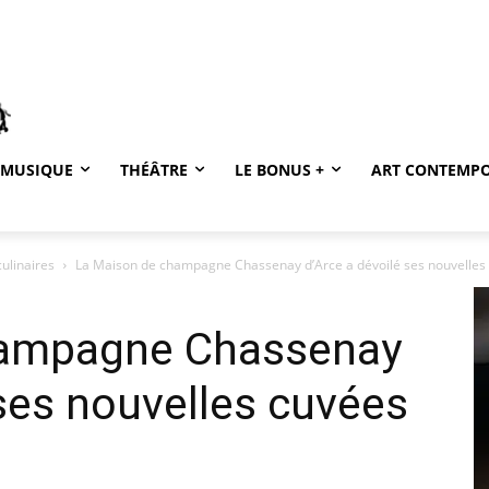
MUSIQUE
THÉÂTRE
LE BONUS +
ART CONTEMP
culinaires
La Maison de champagne Chassenay d’Arce a dévoilé ses nouvelles 
hampagne Chassenay
 ses nouvelles cuvées