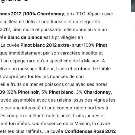
lancs 2012
(
100% Chardonnay
, prix TTC départ cave:
 millésimé délivre une finesse et une légèreté
2012, bien mûre et puissante, elle donne au vin un
uvée
Blanc de blancs
est à privilégier en
 La cuvée
Pinot blanc 2012 extra-brut
(100%
Pinot
que immédiatement par son caractère insolite et
t un cépage rare qu’un spécificité de la Maison. A
ivre un message flatteur, franc et profond. Le faible
t d’apprécier toutes les nuances de son
ille fruits de mer et poissons crus avec ses notes
009
(92%
Pinot noir
, 5%
Pinot blanc
, 3%
Chardonnay
,
 cuvée assemblée avec des raisins issus des vignes les
e par une intensité et une concentration portées à
ès complexe mêlant fruits blancs, fruits jaunes et
ment torréfiées. Quintessence de la Maison, la cuvée
ts les plus raffinés. La cuvée
Confidences Rosé 2012